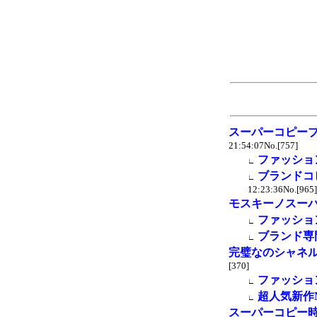
スーパーコピー
21:54:07No.[757]
ファッショ
∟
ブランドコピ
∟
12:23:36No.[965]
モスキーノスー
ファッショ
∟
ブランド専
∟
完璧なのシャネ
[370]
ファッショ
∟
超人気新作NO
∟
スーパーコピー