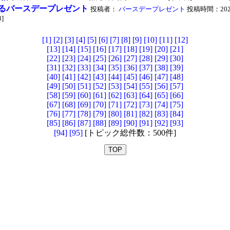
るバースデープレゼント
投稿者：
バースデープレゼント
投稿時間：2022/
3]
[1]
[2]
[3]
[4]
[5]
[6]
[7]
[8]
[9]
[10]
[11]
[12]
[13]
[14]
[15]
[16]
[17]
[18]
[19]
[20]
[21]
[22]
[23]
[24]
[25]
[26]
[27]
[28]
[29]
[30]
[31]
[32]
[33]
[34]
[35]
[36]
[37]
[38]
[39]
[40]
[41]
[42]
[43]
[44]
[45]
[46]
[47]
[48]
[49]
[50]
[51]
[52]
[53]
[54]
[55]
[56]
[57]
[58]
[59]
[60]
[61]
[62]
[63]
[64]
[65]
[66]
[67]
[68]
[69]
[70]
[71]
[72]
[73]
[74]
[75]
[76]
[77]
[78]
[79]
[80]
[81]
[82]
[83]
[84]
[85]
[86]
[87]
[88]
[89]
[90]
[91]
[92]
[93]
[94]
[95]
[トピック総件数：500件]