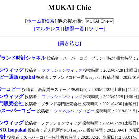
MUKAI Chie
[ホーム]
[検索]
他の掲示板:
[マルチレス]
[標題一覧]
[ツリー]
[書き込む]
ブランド時計シャネル
投稿者：スーパーコピーブランド時計 投稿時間：2020/
ンウィッグ
投稿者：
ファッションウィッグ
投稿時間：2023/07/29 [土曜日] 12
ー通販supakai
投稿者：ブランドコピー通販supakai 投稿時間：2022/01/0
パーコピー
投稿者：高品質モスキーノ 投稿時間：2020/02/22 [土曜日] 11:22:02
ンウィッグ
投稿者：
ファッションウィッグ
投稿時間：2023/07/29 [土曜日] 12
門販売会社
投稿者：ブランド専門販売会社 投稿時間：2021/04/30 [金曜日] 11:0
ルスーパーコピー
投稿者：
シャネルバッグコピー
投稿時間：2019/08/15 [木
ンウィッグ
投稿者：ファッションウィッグ 投稿時間：2023/07/29 [土曜日] 12:18
.1supakai
投稿者：超人気新作NO.1supakai 投稿時間：2022/09/01 [木曜日] 15
時計
投稿者：スーパーコピー時計 投稿時間：2020/02/26 [水曜日] 12:03:01No.[