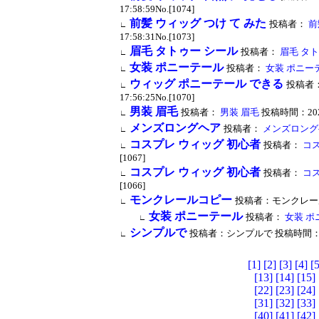
17:58:59No.[1074]
前髪 ウィッグ つけ て みた
投稿者：
前
∟
17:58:31No.[1073]
眉毛 タトゥー シール
投稿者：
眉毛 タト
∟
女装 ポニーテール
投稿者：
女装 ポニー
∟
ウィッグ ポニーテール できる
投稿者
∟
17:56:25No.[1070]
男装 眉毛
投稿者：
男装 眉毛
投稿時間：2023/0
∟
メンズロングヘア
投稿者：
メンズロング
∟
コスプレ ウィッグ 初心者
投稿者：
コス
∟
[1067]
コスプレ ウィッグ 初心者
投稿者：
コス
∟
[1066]
モンクレールコピー
投稿者：モンクレールコピー
∟
女装 ポニーテール
投稿者：
女装 ポ
∟
シンプルで
投稿者：シンプルで 投稿時間：2022/1
∟
[1]
[2]
[3]
[4]
[5
[13]
[14]
[15]
[22]
[23]
[24]
[31]
[32]
[33]
[40]
[41]
[42]