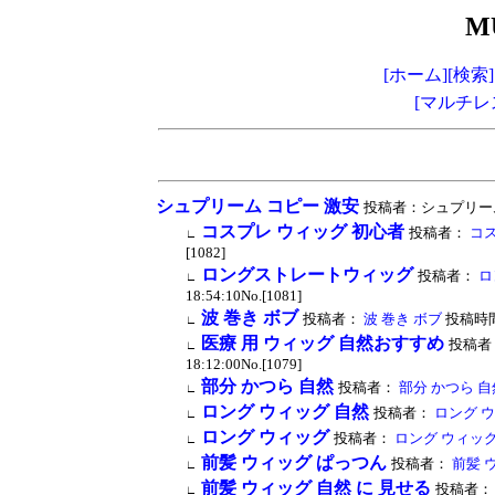
M
[ホーム]
[検索]
[マルチレ
シュプリーム コピー 激安
投稿者：シュプリーム コピ
コスプレ ウィッグ 初心者
投稿者：
コス
∟
[1082]
ロングストレートウィッグ
投稿者：
ロ
∟
18:54:10No.[1081]
波 巻き ボブ
投稿者：
波 巻き ボブ
投稿時間：2
∟
医療 用 ウィッグ 自然おすすめ
投稿者
∟
18:12:00No.[1079]
部分 かつら 自然
投稿者：
部分 かつら 自
∟
ロング ウィッグ 自然
投稿者：
ロング ウ
∟
ロング ウィッグ
投稿者：
ロング ウィッ
∟
前髪 ウィッグ ぱっつん
投稿者：
前髪 
∟
前髪 ウィッグ 自然 に 見せる
投稿者：
∟