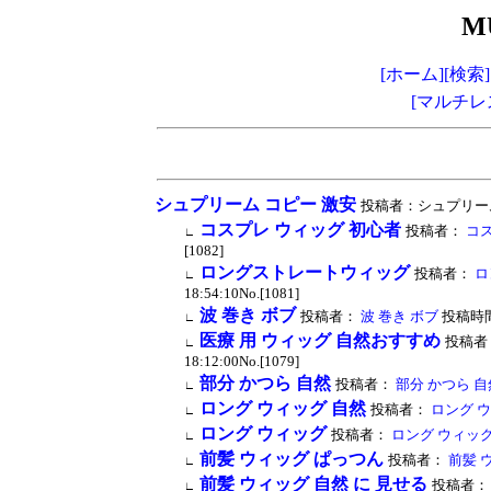
M
[ホーム]
[検索]
[マルチレ
シュプリーム コピー 激安
投稿者：シュプリーム コピ
コスプレ ウィッグ 初心者
投稿者：
コス
∟
[1082]
ロングストレートウィッグ
投稿者：
ロ
∟
18:54:10No.[1081]
波 巻き ボブ
投稿者：
波 巻き ボブ
投稿時間：2
∟
医療 用 ウィッグ 自然おすすめ
投稿者
∟
18:12:00No.[1079]
部分 かつら 自然
投稿者：
部分 かつら 自
∟
ロング ウィッグ 自然
投稿者：
ロング ウ
∟
ロング ウィッグ
投稿者：
ロング ウィッ
∟
前髪 ウィッグ ぱっつん
投稿者：
前髪 
∟
前髪 ウィッグ 自然 に 見せる
投稿者：
∟