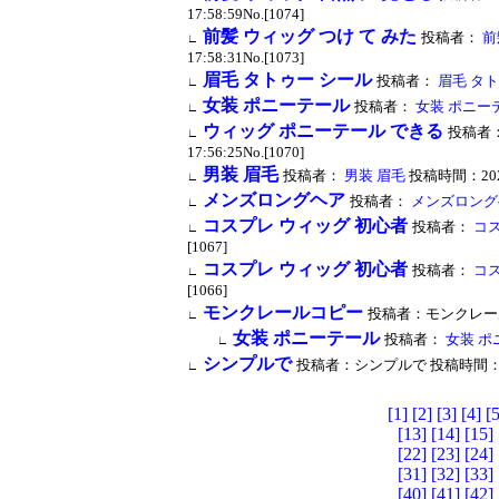
17:58:59No.[1074]
前髪 ウィッグ つけ て みた
投稿者：
前
∟
17:58:31No.[1073]
眉毛 タトゥー シール
投稿者：
眉毛 タト
∟
女装 ポニーテール
投稿者：
女装 ポニー
∟
ウィッグ ポニーテール できる
投稿者
∟
17:56:25No.[1070]
男装 眉毛
投稿者：
男装 眉毛
投稿時間：2023/0
∟
メンズロングヘア
投稿者：
メンズロング
∟
コスプレ ウィッグ 初心者
投稿者：
コス
∟
[1067]
コスプレ ウィッグ 初心者
投稿者：
コス
∟
[1066]
モンクレールコピー
投稿者：モンクレールコピー
∟
女装 ポニーテール
投稿者：
女装 ポ
∟
シンプルで
投稿者：シンプルで 投稿時間：2022/1
∟
[1]
[2]
[3]
[4]
[5
[13]
[14]
[15]
[22]
[23]
[24]
[31]
[32]
[33]
[40]
[41]
[42]