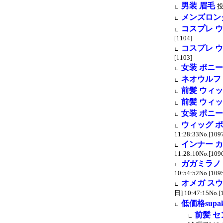
男装 眉毛
∟
メンズロン
∟
コスプレ 
∟
[1104]
コスプレ 
∟
[1103]
女装 ポニ
∟
ネオウルフ
∟
前髪 ウィッ
∟
前髪 ウィッ
∟
女装 ポニ
∟
ウィッグ 
∟
11:28:33No.[109
インナー 
∟
11:28:10No.[109
ガガミラノ 
∟
10:54:52No.[109
オメガ スウ
∟
日] 10:47:15No.[
低価格supak
∟
前髪 セ
∟