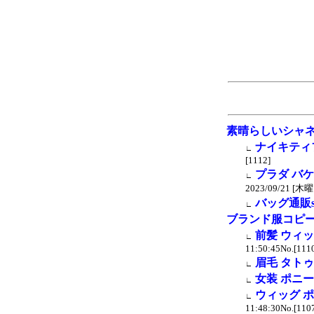
素晴らしいシャ
ナイキティ
∟
[1112]
プラダ バ
∟
2023/09/21 [木曜日
バッグ通販su
∟
ブランド服コピ
前髪 ウィッ
∟
11:50:45No.[111
眉毛 タトゥ
∟
女装 ポニ
∟
ウィッグ 
∟
11:48:30No.[110