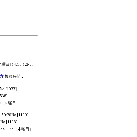
日] 14:11:12No.
け方
投稿時間：
.[1033]
38]
1 [木曜日]
0:20No.[1109]
o.[1108]
/09/21 [木曜日]