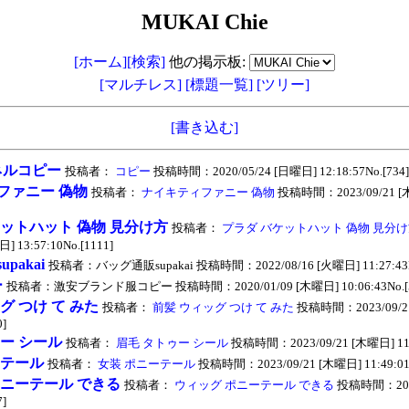
MUKAI Chie
[ホーム]
[検索]
他の掲示板:
[マルチレス]
[標題一覧]
[ツリー]
[書き込む]
ネルコピー
投稿者：
コピー
投稿時間：2020/05/24 [日曜日] 12:18:57No.[734]
ファニー 偽物
投稿者：
ナイキティファニー 偽物
投稿時間：2023/09/21 [木曜
ケットハット 偽物 見分け方
投稿者：
プラダ バケットハット 偽物 見分
] 13:57:10No.[1111]
pakai
投稿者：バッグ通販supakai 投稿時間：2022/08/16 [火曜日] 11:27:43No
ー
投稿者：激安ブランド服コピー 投稿時間：2020/01/09 [木曜日] 10:06:43No.[5
グ つけ て みた
投稿者：
前髪 ウィッグ つけ て みた
投稿時間：2023/09/2
0]
ー シール
投稿者：
眉毛 タトゥー シール
投稿時間：2023/09/21 [木曜日] 11:5
ーテール
投稿者：
女装 ポニーテール
投稿時間：2023/09/21 [木曜日] 11:49:01N
ポニーテール できる
投稿者：
ウィッグ ポニーテール できる
投稿時間：2023
7]