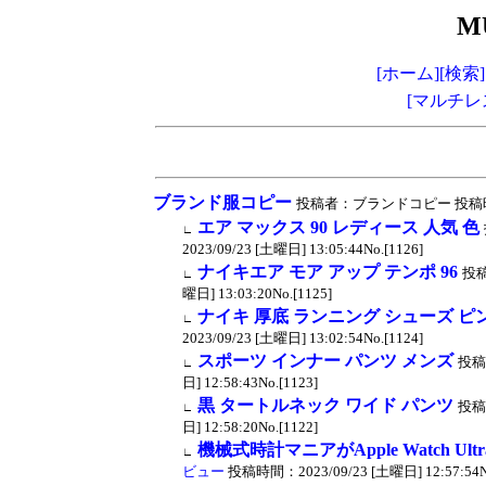
M
[ホーム]
[検索]
[マルチレ
ブランド服コピー
投稿者：ブランドコピー 投稿時間：202
エア マックス 90 レディース 人気 色
∟
2023/09/23 [土曜日] 13:05:44No.[1126]
ナイキエア モア アップ テンポ 96
投
∟
曜日] 13:03:20No.[1125]
ナイキ 厚底 ランニング シューズ ピ
∟
2023/09/23 [土曜日] 13:02:54No.[1124]
スポーツ インナー パンツ メンズ
投稿
∟
日] 12:58:43No.[1123]
黒 タートルネック ワイド パンツ
投稿
∟
日] 12:58:20No.[1122]
機械式時計マニアがApple Watch Ul
∟
ビュー
投稿時間：2023/09/23 [土曜日] 12:57:54No