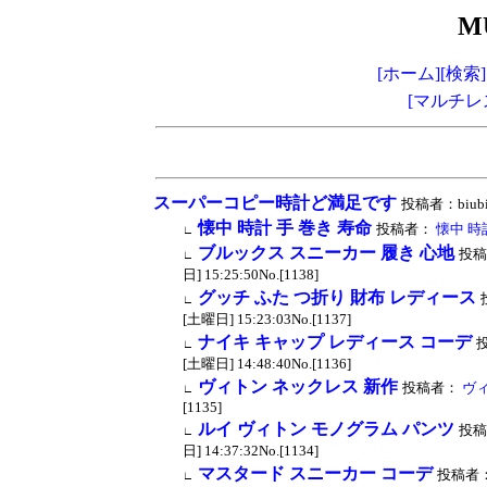
M
[ホーム]
[検索]
[マルチレ
スーパーコピー時計ど満足です
投稿者：biubiu
懐中 時計 手 巻き 寿命
投稿者：
懐中 時
∟
ブルックス スニーカー 履き 心地
投稿
∟
日] 15:25:50No.[1138]
グッチ ふた つ折り 財布 レディース
∟
[土曜日] 15:23:03No.[1137]
ナイキ キャップ レディース コーデ
∟
[土曜日] 14:48:40No.[1136]
ヴィトン ネックレス 新作
投稿者：
ヴィ
∟
[1135]
ルイ ヴィトン モノグラム パンツ
投稿
∟
日] 14:37:32No.[1134]
マスタード スニーカー コーデ
投稿者
∟