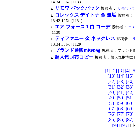
14:34:30No.[1133]
リモワ バックパック
投稿者：
リモワ バ
∟
ロレックス デイトナ 金 無垢
投稿者：
∟
13:42:10No.[1131]
エア フォース 1 白 コーデ
投稿者：
エア
∟
[1130]
ティファニー 金 ネックレス
投稿者：
∟
13:34:30No.[1129]
ブランド通販misebag
投稿者：ブランド通販mis
∟
超人気財布コピー
投稿者：超人気財布コピー 投稿
∟
[1]
[2]
[3]
[4]
[5
[13]
[14]
[15]
[22]
[23]
[24]
[31]
[32]
[33]
[40]
[41]
[42]
[49]
[50]
[51]
[58]
[59]
[60]
[67]
[68]
[69]
[76]
[77]
[78]
[85]
[86]
[87]
[94]
[95]
[