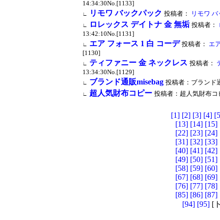
14:34:30No.[1133]
リモワ バックパック
投稿者：
リモワ バ
∟
ロレックス デイトナ 金 無垢
投稿者：
∟
13:42:10No.[1131]
エア フォース 1 白 コーデ
投稿者：
エア
∟
[1130]
ティファニー 金 ネックレス
投稿者：
∟
13:34:30No.[1129]
ブランド通販misebag
投稿者：ブランド通販mis
∟
超人気財布コピー
投稿者：超人気財布コピー 投稿
∟
[1]
[2]
[3]
[4]
[5
[13]
[14]
[15]
[22]
[23]
[24]
[31]
[32]
[33]
[40]
[41]
[42]
[49]
[50]
[51]
[58]
[59]
[60]
[67]
[68]
[69]
[76]
[77]
[78]
[85]
[86]
[87]
[94]
[95]
[