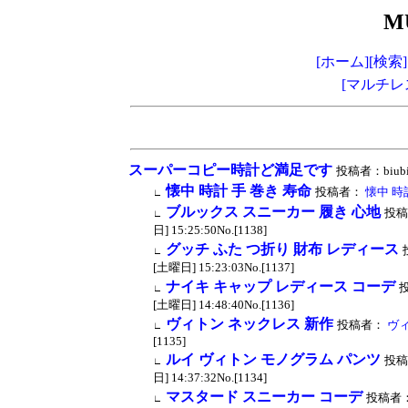
M
[ホーム]
[検索]
[マルチレ
スーパーコピー時計ど満足です
投稿者：biubiu
懐中 時計 手 巻き 寿命
投稿者：
懐中 時
∟
ブルックス スニーカー 履き 心地
投稿
∟
日] 15:25:50No.[1138]
グッチ ふた つ折り 財布 レディース
∟
[土曜日] 15:23:03No.[1137]
ナイキ キャップ レディース コーデ
∟
[土曜日] 14:48:40No.[1136]
ヴィトン ネックレス 新作
投稿者：
ヴィ
∟
[1135]
ルイ ヴィトン モノグラム パンツ
投稿
∟
日] 14:37:32No.[1134]
マスタード スニーカー コーデ
投稿者
∟