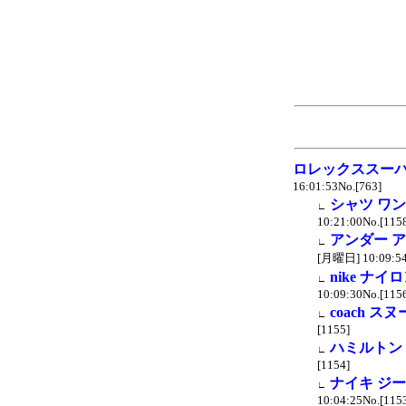
ロレックススーパ
16:01:53No.[763]
シャツ ワン
∟
10:21:00No.[115
アンダー ア
∟
[月曜日] 10:09:54
nike ナイ
∟
10:09:30No.[115
coach ス
∟
[1155]
ハミルトン
∟
[1154]
ナイキ ジ
∟
10:04:25No.[115