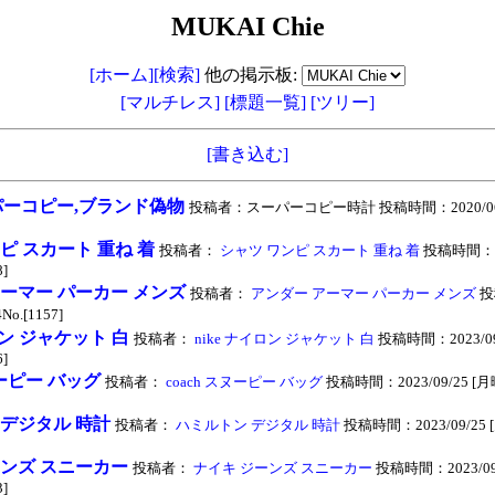
MUKAI Chie
[ホーム]
[検索]
他の掲示板:
[マルチレス]
[標題一覧]
[ツリー]
[書き込む]
ーコピー,ブランド偽物
投稿者：スーパーコピー時計 投稿時間：2020/06/
ピ スカート 重ね 着
投稿者：
シャツ ワンピ スカート 重ね 着
投稿時間：20
8]
ーマー パーカー メンズ
投稿者：
アンダー アーマー パーカー メンズ
投
No.[1157]
ロン ジャケット 白
投稿者：
nike ナイロン ジャケット 白
投稿時間：2023/09
6]
ヌーピー バッグ
投稿者：
coach スヌーピー バッグ
投稿時間：2023/09/25 [月曜日
 デジタル 時計
投稿者：
ハミルトン デジタル 時計
投稿時間：2023/09/25 [月
ーンズ スニーカー
投稿者：
ナイキ ジーンズ スニーカー
投稿時間：2023/09
3]