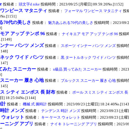
e
投稿者：
頭文字d nike
投稿時間：2023/09/25 [月曜日] 09:59:20No.[1152]
 ワンピース マタニティ
投稿者：
フォーマル ワンピース マタニティ
投稿
No.[1151]
る70代の美しさ
投稿者：
魅力あふれる70代の美しさ
投稿時間：2023/09/2
0]
モア アップ テンポ 96
投稿者：
ナイキエア モア アップ テンポ 96
投稿時間
.[1149]
ンナー パンツ メンズ
投稿者：
スポーツ インナー パンツ メンズ
投稿時間：
1148]
ネック ワイド パンツ
投稿者：
黒 タートルネック ワイド パンツ
投稿時間：
1147]
てみた スニーカー
投稿者：
n級品 買ってみた スニーカー
投稿時間：2023/
6]
スニーカー 履き 心地
投稿者：
ブルックス スニーカー 履き 心地
投稿時間：
1145]
ス シティ エンボス 長 財布
投稿者：
ポール スミス シティ エンボス 長
] 18:25:04No.[1144]
時計
投稿者：
機械 式 腕時計
投稿時間：2023/09/23 [土曜日] 18:24:40No.[1143
時計 メンズ
投稿者：
テンデンス 時計 メンズ
投稿時間：2023/09/23 [土曜日] 
 ウォレット
投稿者：
キー ケース ウォレット
投稿時間：2023/09/23 [土曜日] 
レーニング アプリ
投稿者：
ナイキ トレーニング アプリ
投稿時間：2023/09