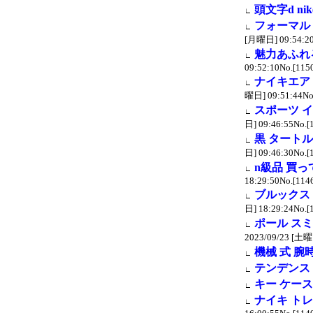
頭文字d nik
∟
フォーマル
∟
[月曜日] 09:54:20
魅力あふれ
∟
09:52:10No.[115
ナイキエア 
∟
曜日] 09:51:44No
スポーツ イ
∟
日] 09:46:55No.[
黒 タートル
∟
日] 09:46:30No.[
n級品 買っ
∟
18:29:50No.[114
ブルックス 
∟
日] 18:29:24No.[
ポール スミ
∟
2023/09/23 [土曜日
機械 式 腕
∟
テンデンス 
∟
キー ケース
∟
ナイキ ト
∟