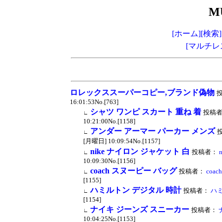
M
[ホーム]
[検索]
[マルチレ
ロレックススーパーコピー,ブランド偽物
投
16:01:53No.[763]
シャツ ワンピ スカート 重ね 着
投稿
∟
10:21:00No.[1158]
アンダー アーマー パーカー メンズ
∟
[月曜日] 10:09:54No.[1157]
nike ナイロン ジャケット 白
投稿者：
∟
10:09:30No.[1156]
coach スヌーピー バッグ
投稿者：
coa
∟
[1155]
ハミルトン デジタル 時計
投稿者：
ハミ
∟
[1154]
ナイキ ジーンズ スニーカー
投稿者：
∟
10:04:25No.[1153]