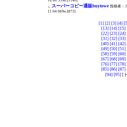
16:00:55No.[1140]
スーパーコピー通販buytowe
投稿者：スー
∟
11:04:06No.[873]
[1]
[2]
[3]
[4]
[5
[13]
[14]
[15]
[22]
[23]
[24]
[31]
[32]
[33]
[40]
[41]
[42]
[49]
[50]
[51]
[58]
[59]
[60]
[67]
[68]
[69]
[76]
[77]
[78]
[85]
[86]
[87]
[94]
[95]
[