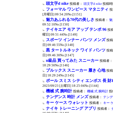
頭文字d nike
投稿者：
頭文字d nike
投稿時間：
∟
フォーマル ワンピース マタニティ
投
∟
[月曜日] 09:54:20No.[1151]
魅力あふれる70代の美しさ
投稿者：
魅
∟
09:52:10No.[1150]
ナイキエア モア アップ テンポ 96
投
∟
曜日] 09:51:44No.[1149]
スポーツ インナー パンツ メンズ
投稿
∟
日] 09:46:55No.[1148]
黒 タートルネック ワイド パンツ
投稿
∟
日] 09:46:30No.[1147]
n級品 買ってみた スニーカー
投稿者：
∟
18:29:50No.[1146]
ブルックス スニーカー 履き 心地
投稿
∟
日] 18:29:24No.[1145]
ポール スミス シティ エンボス 長 財
∟
2023/09/23 [土曜日] 18:25:04No.[1144]
機械 式 腕時計
投稿者：
機械 式 腕時計
投稿
∟
テンデンス 時計 メンズ
投稿者：
テンデ
∟
キー ケース ウォレット
投稿者：
キー 
∟
ナイキ トレーニング アプリ
投稿者：
∟