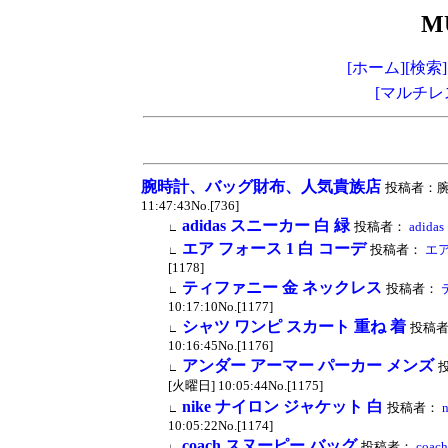
M
[ホーム]
[検索]
[マルチレ
腕時計、バッグ財布、人気貴族店
投稿者：腕時
11:47:43No.[736]
adidas スニーカー 白 緑
投稿者：
adid
∟
エア フォース 1 白 コーデ
投稿者：
エア
∟
[1178]
ティファニー 金 ネックレス
投稿者：
∟
10:17:10No.[1177]
シャツ ワンピ スカート 重ね 着
投稿
∟
10:16:45No.[1176]
アンダー アーマー パーカー メンズ
∟
[火曜日] 10:05:44No.[1175]
nike ナイロン ジャケット 白
投稿者：
∟
10:05:22No.[1174]
coach スヌーピー バッグ
投稿者：
coa
∟