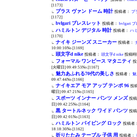
[1173]
プラス ヴァン ドーム 時計
投稿者：
プ
∟
[1172]
bvlgari ブレスレット
投稿者：
bvlgari
∟
ハミルトン デジタル 時計
投稿者：
ハミ
∟
[1170]
ナイキ ジーンズ スニーカー
投稿者：
∟
10:00:10No.[1169]
頭文字d nike
投稿者：
頭文字d nike
投稿時間：
∟
フォーマル ワンピース マタニティ
投
∟
[火曜日] 09:49:53No.[1167]
魅力あふれる70代の美しさ
投稿者：
魅
∟
09:47:44No.[1166]
ナイキエア モア アップ テンポ 96
投
∟
曜日] 09:47:21No.[1165]
スポーツ インナー パンツ メンズ
投稿
∟
日] 09:42:25No.[1164]
黒 タートルネック ワイド パンツ
投稿
∟
日] 09:42:01No.[1163]
ハミルトン パイピング ロック
投稿者
∟
18:18:30No.[1162]
折りたたみ テーブル 子供 用
投稿者：
∟