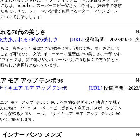
にちは、needles スーパーコピー皆さん！今日は、妊娠中の素敵

たちに向けて、フォーマルな場でも輝けるマタニティワンピース

力についてお話しします。
れる70代の美しさ
N
魅力あふれる70代の美しさ
[URL]
投稿時間：2023/09/26 [火曜
ちは、皆さん。年齢はただの数字です。70代でも、美しさと自信

ことは可能です。女装 ポニーテール髪型はその美しさの一部です

代ウィッグは、髪の薄さやボリューム不足に悩む多くの方々にとっ

素晴らしい選択肢となっています。
ア モア アップ テンポ 96
N
ナイキエア モア アップ テンポ
[URL]
投稿時間：2023/0
エア モア アップ テンポ 96：革新的なデザインと快適さで魅了

んにちは、nike スーパーコピー皆さん！今回は、スポーツブラン

イキが誇る人気シューズ、「ナイキエア モア アップ テンポ 96

いてご紹介します。
 インナー パンツ メンズ
N