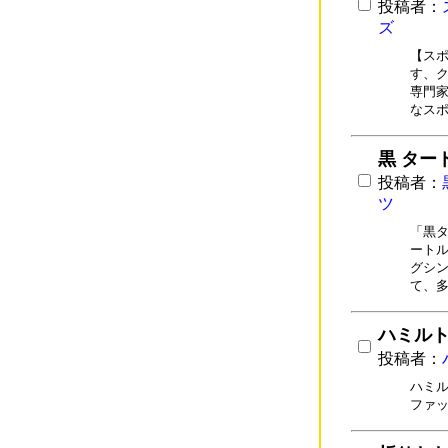
投稿者：
ズ
【スポ
す、ク
専門家
なス
黒 ター
投稿者：
ツ
「黒タ
ートル
グシン
て、
ハミルト
投稿者：
ハミル
ファ