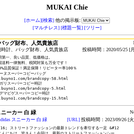
MUKAI Chie
[ホーム]
[検索]
他の掲示板:
[マルチレス]
[標題一覧]
[ツリー]
バッグ財布、人気貴族店
腕時計、バッグ財布、人気貴族店
投稿時間：2020/05/25 [月
用第一、良い品質、低価格は。

国送料一律無料、税関対策も万全です！

00%品質保証！満足保障！リピーター率100％

ーヌスーパーコピーバッグ

.buyno1.com/brandcopy-58.html

ガリスーパーコピー時計

.buyno1.com/brandcopy-5.html

デマピゲスーパーコピー時計

.buyno1.com/brandcopy-15.html
s スニーカー 白 緑
N
adidas スニーカー 白 緑
[URL]
投稿時間：2023/09/26 [火曜
2316; ストリートファッションの最新トレンドを牽引する一足 &#12

;こんにちは、皆さん！今回は、最新のストリートファッションシー
