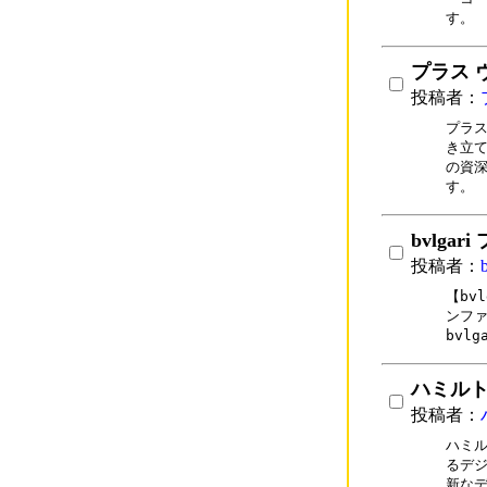
す。
プラス 
投稿者：
プラス
き立て
の資深
す。
bvlga
投稿者：
【bv
ンファ
bvl
ハミルト
投稿者：
ハミル
るデジ
新なデ