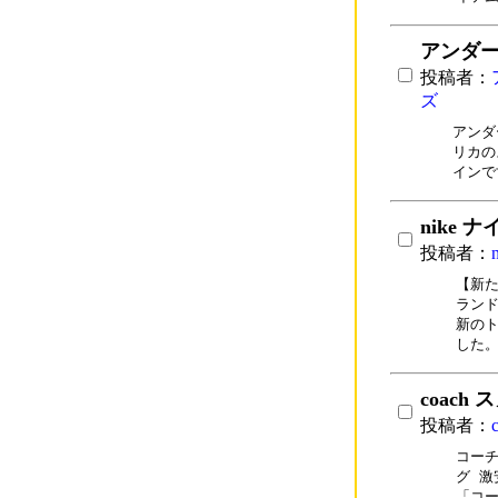
アンダー
投稿者：
ズ
アンダ
リカの
インで
nike 
投稿者：
【新た
ランド
新のト
した
coach
投稿者：
コーチ
グ 激
「コー