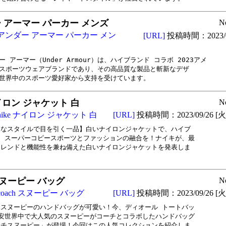
 アーマー パーカー メンズ
N
アンダー アーマー パーカー メン
[URL]
投稿時間：2023/0
ー アーマー（Under Armour）は、ハイブランド コラボ 2023アメ

スポーツウェアブランドであり、その高品質な製品と斬新なデザ

世界中のスポーツ愛好家から支持を受けています。
ナイロン ジャケット 白
N
nike ナイロン ジャケット 白
[URL]
投稿時間：2023/09/26 [火曜
なスタイルで目を引く一品】白いナイロンジャケットで、ハイブ

 スーパーコピースポーツとファッションの融合を！ナイキが、最

レンドと機能性を兼ね備えた白いナイロンジャケットを発表しま

。
 スヌーピー バッグ
N
coach スヌーピー バッグ
[URL]
投稿時間：2023/09/26 [火曜
スヌーピーのハンドバッグが可愛い！今、ディオール トートバッ

安世界中で大人気のスヌーピーがコーチとコラボしたハンドバッグ

チスヌーピー」が登場！今回はこの人気コレクションを紹介しま
