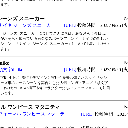
います。
ジーンズ スニーカー
N
ナイキ ジーンズ スニーカー
[URL]
投稿時間：2023/09/26 [火曜
 ジーンズ スニーカーについてこんにちは、みなさん！今日は、

がおそらく知っている有名なスポーツブランド、ナイキの新しい

ション、「ナイキ ジーンズ スニーカー」についてお話ししたい

います。
ike
N
頭文字d nike
[URL]
投稿時間：2023/09/26 [火曜
字D Nike】流行のデザインと実用性を兼ね備えたスタイリッシュ

ーズ車のレースシーンを舞台にした人気マンガ・アニメ『頭文字

、そのカッコいい描写やキャラクターたちのファッションにも注目

ています。
ル ワンピース マタニティ
N
フォーマル ワンピース マタニテ
[URL]
投稿時間：2023/0
かまわりもオシャレに！マタニティワンピースの多様なスタイル
