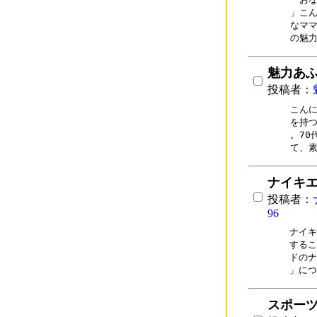
」こん
なママ
の魅
魅力あふ
投稿者：
こんに
を持つ
。70
て、
ナイキエ
投稿者：
96
ナイキ
するこ
ドのナ
」につ
スポーツ