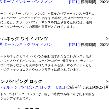
スポーツ インナー パンツ メン
[URL]
投稿時間：2023/0
ーツ インナー パンツ メンズ】～究極のパフォーマンスを引き出

ロムハーツ スーパーコピー おすすめ進化したスポーツウェア～

によると、スポーツパフォーマンスを向上させるためには、適切

ポーツインナーパンツの選択が重要だとされています。
トルネック ワイド パンツ
N
黒 タートルネック ワイド パン
[URL]
投稿時間：2023/0
ートルネックとワイドパンツが醸し出す新たなエレガンス」黒タ

ネックとワイドパンツは、スーパーコピー 優良サイト ランキン

プルでありながらも洗練されたスタイルを演出するアイテムとし

多くのファッショニスタやセレブリティに愛されています。
ン パイピング ロック
N
ハミルトン パイピング ロック
[URL]
投稿時間：2023/09/25 [月曜
トン パイピング ロック は、新しい時代の若者に向けた革新的な

ッションアイテムです。