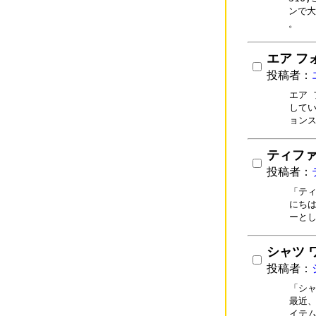
ンで大
。
エア フォ
投稿者：
エア 
してい
ョン
ティファ
投稿者：
「ティ
にちは
ーと
シャツ 
投稿者：
「シャ
最近、
イテ