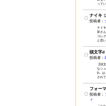
って
ナイキ 
投稿者：
ナイキ
皆さん
コレク
と思
頭文字d n
投稿者：
【頭文
なシュ
D』は
され
フォーマ
投稿者：
ィ
「おな