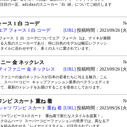
注目の一足、adidasのスニーカー「白 緑」についてご紹介します

ース 1 白 コーデ
N
エア フォース 1 白 コーデ
[URL]
投稿時間：2023/09/26 [火曜
フォース 1 白 コーデについてエア フォース 1は、ナイキが展開

る人気のスニーカーであり、特に白色のモデルは幅広いファッシ

スタイルに合わせやすく、多くの人々に愛されています。
ニー 金 ネックレス
N
ティファニー 金 ネックレス
[URL]
投稿時間：2023/09/26 [火曜
ファニーの金のネックレスが日本の若者たちに与える魅力」こん

、スーパーコピー キャップファッション業界のベテランエディタ

して、最新のトレンドをお届けすることを使命としております。
ワンピ スカート 重ね 着
N
シャツ ワンピ スカート 重ね 着
[URL]
投稿時間：2023/09/26 [火曜
ツ×ワンピース×スカート　重ね着で新たなスタイルを提案！」

クロムハーツ スーパーコピーファッションの世界では、異なるア

ムを組み合わせる「レイヤードスタイル」が注目されています。