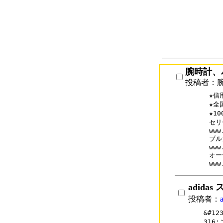
腕時計、
投稿者：
★信
★全
★1
セリ
www
ブル
www
オー
www
adida
投稿者：
&#1
316