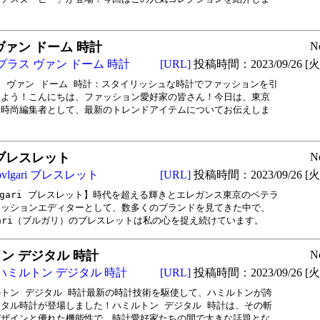
ヴァン ドーム 時計
N
プラス ヴァン ドーム 時計
[URL]
投稿時間：2023/09/26 [火曜
 ヴァン ドーム 時計：スタイリッシュな時計でファッションを引

よう！こんにちは、ファッション愛好家の皆さん！今日は、東京

時尚編集者として、最新のトレンドアイテムについてお伝えしま

ri ブレスレット
N
bvlgari ブレスレット
[URL]
投稿時間：2023/09/26 [火曜
lgari ブレスレット】時代を超える輝きとエレガンス東京のベテラ

ッションエディターとして、数多くのブランドを見てきた中で、

gari（ブルガリ）のブレスレットは私の心を捉え続けています。
ン デジタル 時計
N
ハミルトン デジタル 時計
[URL]
投稿時間：2023/09/26 [火曜
トン デジタル 時計最新の時計技術を駆使して、ハミルトンが誇

タル時計が登場しました！ハミルトン デジタル 時計は、その斬

ザインと優れた機能性で、時計愛好家たちの間で大きな話題とな
