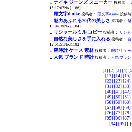
ナイキ ジーンズ スニーカー
投稿者：
∟
15:17:07No.[1186]
頭文字d nike
投稿者：
頭文字d nike
投稿時間：
∟
魅力あふれる70代の美しさ
投稿者：
魅
∟
15:04:39No.[1184]
リシャールミル コピー
投稿者：
リシャ
∟
自然な美しさを手に入れる
投稿者：
自
∟
12:51:51No.[1182]
腕時計 ケース 素材
投稿者：
腕時計 ケー
∟
人気 ブランド 時計
投稿者：
人気 ブラン
∟
[1]
[2]
[3]
[4]
[5
[13]
[14]
[15]
[22]
[23]
[24]
[31]
[32]
[33]
[40]
[41]
[42]
[49]
[50]
[51]
[58]
[59]
[60]
[67]
[68]
[69]
[76]
[77]
[78]
[85]
[86]
[87]
[94]
[95]
[