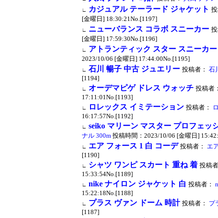
カジュアル テーラード ジャケット
投
∟
[金曜日] 18:30:21No.[1197]
ニューバランス コラボ スニーカー
投
∟
[金曜日] 17:59:30No.[1196]
アトランティック スター スニーカー
∟
2023/10/06 [金曜日] 17:44:00No.[1195]
石川 暢子 中古 ジュエリー
投稿者：
石
∟
[1194]
オーデマピゲ ドレス ウォッチ
投稿者
∟
17:11:01No.[1193]
ロレックス イミテーション
投稿者：
ロ
∟
16:17:57No.[1192]
seiko マリーン マスター プロフェッシ
∟
ナル 300m
投稿時間：2023/10/06 [金曜日] 15:42:2
エア フォース 1 白 コーデ
投稿者：
エア
∟
[1190]
シャツ ワンピ スカート 重ね 着
投稿
∟
15:33:54No.[1189]
nike ナイロン ジャケット 白
投稿者：
∟
15:22:18No.[1188]
プラス ヴァン ドーム 時計
投稿者：
プ
∟
[1187]