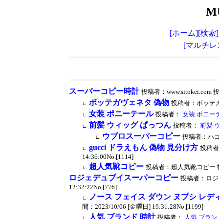
M
[ホーム]
[検索]
[マルチレ
スーパーコピー時計
投稿者：www.sitokei.com 投
ボッテガヴェネタ 偽物
投稿者：ボッテガヴェネ
∟
女装 ポニーテール
投稿者：
女装 ポニー
∟
前髪 ウィッグ ぱっつん
投稿者：
前髪 
∟
ウブロスーパーコピー
投稿者：ハコピー 
∟
gucci ドラえもん 偽物 見分け方
投稿者
∟
14:36:00No.[1114]
超人気靴コピー
投稿者：超人気靴コピー 投稿時間：
∟
ロジェデュブイスーパーコピー
投稿者：ロジェ
12:32:22No.[776]
ノース フェイス ダウン ヌプシ レデ
∟
間：2023/10/06 [金曜日] 19:31:28No.[1199]
人気 ブランド 時計
投稿者：
人気 ブラン
∟