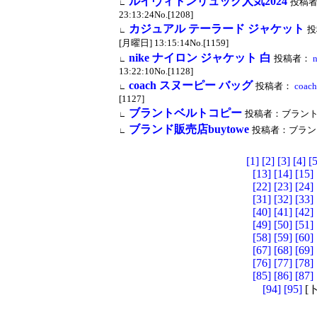
ルイヴィトンリュック人気2024
投稿
∟
23:13:24No.[1208]
カジュアル テーラード ジャケット
投
∟
[月曜日] 13:15:14No.[1159]
nike ナイロン ジャケット 白
投稿者：
∟
13:22:10No.[1128]
coach スヌーピー バッグ
投稿者：
coa
∟
[1127]
ブラントベルトコピー
投稿者：ブラントベルト
∟
ブランド販売店buytowe
投稿者：ブランド販売店
∟
[1]
[2]
[3]
[4]
[5
[13]
[14]
[15]
[22]
[23]
[24]
[31]
[32]
[33]
[40]
[41]
[42]
[49]
[50]
[51]
[58]
[59]
[60]
[67]
[68]
[69]
[76]
[77]
[78]
[85]
[86]
[87]
[94]
[95]
[