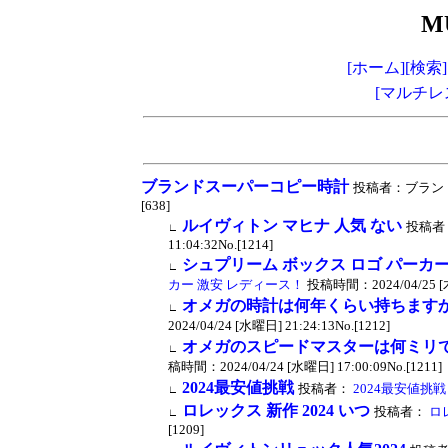
M
[ホーム]
[検索]
[マルチレ
ブランドスーパーコピー時計
投稿者：ブランドスー
[638]
ルイヴィトン マヒナ 人気 ない
投稿者
∟
11:04:32No.[1214]
シュプリーム ボックス ロゴ パーカー
∟
カー 激安 レディース！
投稿時間：2024/04/25 [木曜
オメガの時計は何年くらい持ちます
∟
2024/04/24 [水曜日] 21:24:13No.[1212]
オメガのスピードマスターは何ミリ
∟
稿時間：2024/04/24 [水曜日] 17:00:09No.[1211]
2024最安値挑戦
投稿者：
2024最安値挑戦
∟
ロレックス 新作 2024 いつ
投稿者：
ロレ
∟
[1209]