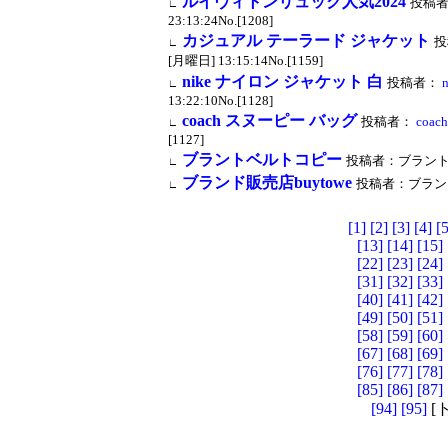
ルイヴィトンリュック人気2024
投稿
∟
23:13:24No.[1208]
カジュアル テーラード ジャケット
投
∟
[月曜日] 13:15:14No.[1159]
nike ナイロン ジャケット 白
投稿者：
∟
13:22:10No.[1128]
coach スヌーピー バッグ
投稿者：
coa
∟
[1127]
ブラントベルトコピー
投稿者：ブラントベルト
∟
ブランド販売店buytowe
投稿者：ブランド販売店
∟
[1]
[2]
[3]
[4]
[5
[13]
[14]
[15]
[22]
[23]
[24]
[31]
[32]
[33]
[40]
[41]
[42]
[49]
[50]
[51]
[58]
[59]
[60]
[67]
[68]
[69]
[76]
[77]
[78]
[85]
[86]
[87]
[94]
[95]
[