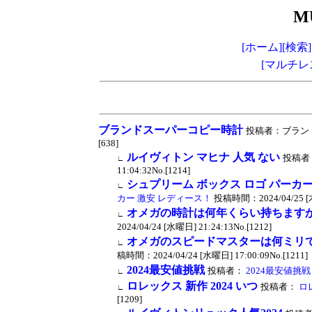
M
[ホーム]
[検索]
[マルチレ
ブランドスーパーコピー時計
投稿者：ブランドスー
[638]
ルイヴィトン マヒナ 人気 ない
投稿者
∟
11:04:32No.[1214]
シュプリーム ボックス ロゴ パーカー
∟
カー 激安 レディース！
投稿時間：2024/04/25 [木曜
オメガの時計は何年くらい持ちます
∟
2024/04/24 [水曜日] 21:24:13No.[1212]
オメガのスピードマスターは何ミリ
∟
稿時間：2024/04/24 [水曜日] 17:00:09No.[1211]
2024最安値挑戦
投稿者：
2024最安値挑戦
∟
ロレックス 新作 2024 いつ
投稿者：
ロレ
∟
[1209]