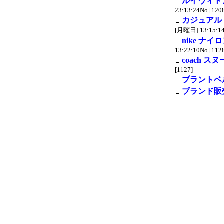
ルイヴィトン
∟
23:13:24No.[120
カジュアル
∟
[月曜日] 13:15:14
nike ナイ
∟
13:22:10No.[112
coach ス
∟
[1127]
ブラントベ
∟
ブランド販売
∟