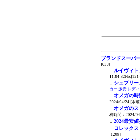
ブランドスーパ
[638]
ルイヴィトン
∟
11:04:32No.[121
シュプリーム
∟
カー 激安 レデ
オメガの時
∟
2024/04/24 [水曜日
オメガのス
∟
稿時間：2024/04/2
2024最安
∟
ロレックス 新
∟
[1209]