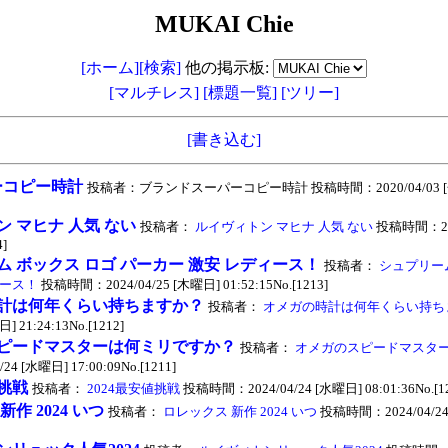
MUKAI Chie
[ホーム]
[検索]
他の掲示板:
[マルチレス]
[標題一覧]
[ツリー]
[書き込む]
ーコピー時計
投稿者：ブランドスーパーコピー時計 投稿時間：2020/04/03 [金曜日
 マヒナ 人気 ない
投稿者：
ルイヴィトン マヒナ 人気 ない
投稿時間：202
4]
 ボックス ロゴ パーカー 激安 レディース！
投稿者：
シュプリーム
ィース！
投稿時間：2024/04/25 [木曜日] 01:52:15No.[1213]
計は何年くらい持ちますか？
投稿者：
オメガの時計は何年くらい持ち
] 21:24:13No.[1212]
ピードマスターは何ミリですか？
投稿者：
オメガのスピードマスタ
4 [水曜日] 17:00:09No.[1211]
値挑戦
投稿者：
2024最安値挑戦
投稿時間：2024/04/24 [水曜日] 08:01:36No.[12
作 2024 いつ
投稿者：
ロレックス 新作 2024 いつ
投稿時間：2024/04/24 [