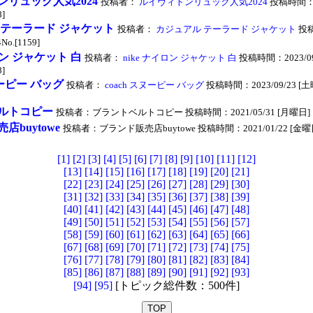
リュック人気2024
投稿者：
ルイヴィトンリュック人気2024
投稿時間：20
8]
 テーラード ジャケット
投稿者：
カジュアル テーラード ジャケット
投稿
No.[1159]
ロン ジャケット 白
投稿者：
nike ナイロン ジャケット 白
投稿時間：2023/09
8]
ヌーピー バッグ
投稿者：
coach スヌーピー バッグ
投稿時間：2023/09/23 [土曜日
ルトコピー
投稿者：ブラントベルトコピー 投稿時間：2021/05/31 [月曜日] 11:0
店buytowe
投稿者：ブランド販売店buytowe 投稿時間：2021/01/22 [金曜日] 11
[1]
[2]
[3]
[4]
[5]
[6]
[7]
[8]
[9]
[10]
[11]
[12]
[13]
[14]
[15]
[16]
[17]
[18]
[19]
[20]
[21]
[22]
[23]
[24]
[25]
[26]
[27]
[28]
[29]
[30]
[31]
[32]
[33]
[34]
[35]
[36]
[37]
[38]
[39]
[40]
[41]
[42]
[43]
[44]
[45]
[46]
[47]
[48]
[49]
[50]
[51]
[52]
[53]
[54]
[55]
[56]
[57]
[58]
[59]
[60]
[61]
[62]
[63]
[64]
[65]
[66]
[67]
[68]
[69]
[70]
[71]
[72]
[73]
[74]
[75]
[76]
[77]
[78]
[79]
[80]
[81]
[82]
[83]
[84]
[85]
[86]
[87]
[88]
[89]
[90]
[91]
[92]
[93]
[94]
[95]
[トピック総件数：500件]