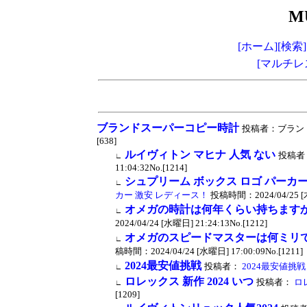
M
[ホーム]
[検索]
[マルチレ
ブランドスーパーコピー時計
投稿者：ブランドスー
[638]
ルイヴィトン マヒナ 人気 ない
投稿者
∟
11:04:32No.[1214]
シュプリーム ボックス ロゴ パーカー
∟
カー 激安 レディース！
投稿時間：2024/04/25 [木曜
オメガの時計は何年くらい持ちます
∟
2024/04/24 [水曜日] 21:24:13No.[1212]
オメガのスピードマスターは何ミリ
∟
稿時間：2024/04/24 [水曜日] 17:00:09No.[1211]
2024最安値挑戦
投稿者：
2024最安値挑戦
∟
ロレックス 新作 2024 いつ
投稿者：
ロレ
∟
[1209]