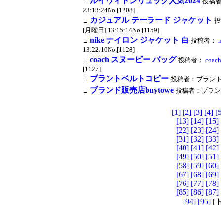
ルイヴィトンリュック人気2024
投稿
∟
23:13:24No.[1208]
カジュアル テーラード ジャケット
投
∟
[月曜日] 13:15:14No.[1159]
nike ナイロン ジャケット 白
投稿者：
∟
13:22:10No.[1128]
coach スヌーピー バッグ
投稿者：
coa
∟
[1127]
ブラントベルトコピー
投稿者：ブラントベルト
∟
ブランド販売店buytowe
投稿者：ブランド販売店
∟
[1]
[2]
[3]
[4]
[5
[13]
[14]
[15]
[22]
[23]
[24]
[31]
[32]
[33]
[40]
[41]
[42]
[49]
[50]
[51]
[58]
[59]
[60]
[67]
[68]
[69]
[76]
[77]
[78]
[85]
[86]
[87]
[94]
[95]
[