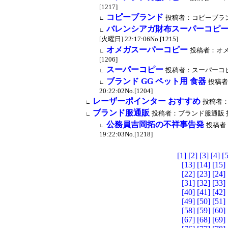
[1217]
コピーブランド
投稿者：コピーブランド 投稿
∟
バレンシアガ財布スーパーコピ
∟
[火曜日] 22:17:06No.[1215]
オメガスーパーコピー
投稿者：オメガス
∟
[1206]
スーパーコピー
投稿者：スーパーコピー 投稿
∟
ブランド GG ペット用 食器
投稿者：
∟
20:22:02No.[1204]
レーザーポインター おすすめ
投稿者：le
∟
ブランド服通販
投稿者：ブランド服通販 投稿時間：
∟
公務員吉岡拓の不祥事告発
投稿者：
∟
19:22:03No.[1218]
[1]
[2]
[3]
[4]
[5
[13]
[14]
[15]
[22]
[23]
[24]
[31]
[32]
[33]
[40]
[41]
[42]
[49]
[50]
[51]
[58]
[59]
[60]
[67]
[68]
[69]