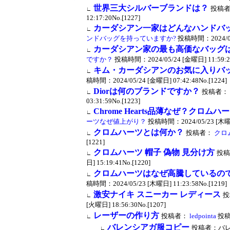
世界三大シルバーブランドは？
投稿
∟
12:17:20No.[1227]
カーダシアン一家はどんなハンドバ
∟
ンドバッグを持っていますか?
投稿時間：2024/05/2
カーダシアン家の最も高価なバッグ
∟
ですか？
投稿時間：2024/05/24 [金曜日] 11:59:27
キム・カーダシアンのお気に入りバッ
∟
稿時間：2024/05/24 [金曜日] 07:42:48No.[1224]
Diorは何のブランドですか？
投稿者：
∟
03:31:59No.[1223]
Chrome Hearts品薄なぜ？クロ
∟
ーツなぜ値上がり？
投稿時間：2024/05/23 [木曜日]
クロムハーツとは何か？
投稿者：
クロ
∟
[1221]
クロムハーツ 帽子 偽物 見分け方
投稿
∟
日] 15:19:41No.[1220]
クロムハーツはなぜ高騰しているの
∟
稿時間：2024/05/23 [木曜日] 11:23:58No.[1219]
激安ナイキ スニーカー レディース
投
∟
[火曜日] 18:56:30No.[1207]
レーザーの作り方
投稿者：
ledpointa
投稿時
∟
バレンシアガ服コピー
投稿者：バレンシ
∟