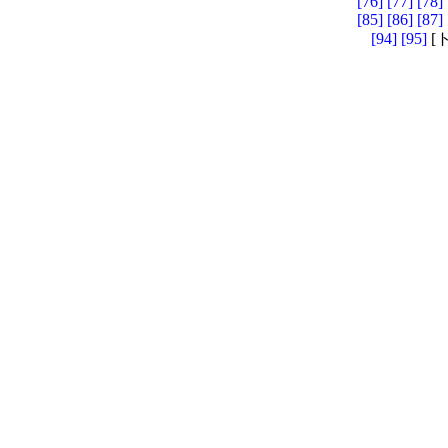
[76]
[77]
[78]
[85]
[86]
[87]
[94]
[95]
[