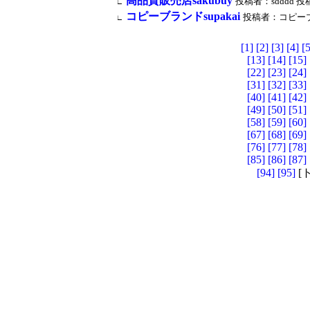
高品質販売店sakubuy
投稿者：sdddd 投稿時間
∟
コピーブランドsupakai
投稿者：コピーブランド
∟
[1]
[2]
[3]
[4]
[5
[13]
[14]
[15]
[22]
[23]
[24]
[31]
[32]
[33]
[40]
[41]
[42]
[49]
[50]
[51]
[58]
[59]
[60]
[67]
[68]
[69]
[76]
[77]
[78]
[85]
[86]
[87]
[94]
[95]
[