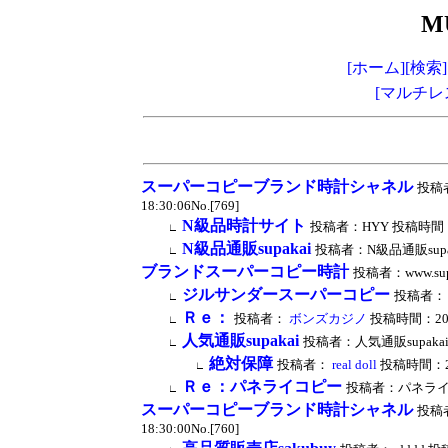
M
[ホーム]
[検索]
[マルチレ
スーパーコピーブランド時計シャネル
投稿者
18:30:06No.[769]
N級品時計サイト
投稿者：HYY 投稿時間：2024
∟
N級品通販supakai
投稿者：N級品通販supakai
∟
ブランドスーパーコピー時計
投稿者：www.supe
ジルサンダースーパーコピー
投稿者：良い
∟
Ｒｅ：
投稿者：
ボンズカジノ
投稿時間：2024/
∟
人気通販supakai
投稿者：人気通販supakai 投稿
∟
絶対保障
投稿者：
real doll
投稿時間：2024
∟
Ｒｅ：パネライコピー
投稿者：パネライコピー
∟
スーパーコピーブランド時計シャネル
投稿者
18:30:00No.[760]