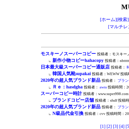
M
[ホーム]
[検索]
[マルチレ
モスキーノスーパーコピー
投稿者：モスキーノコピー
新作小物コピーhahacopy
投稿者：nbttttt
∟
日本最大級スーパーコピー通販店
投稿者：
韓国人気靴supakai
投稿者：WEWW 投稿時間：20
∟
2020年の超人気ブランド新品
投稿者：
ブラン
Ｒｅ：hasdgha
投稿者：
awra
投稿時間：2024/
∟
スーパーコピー時計
投稿者：www.super998.com 
ブランドコピー店舗
投稿者：sfsdf 投稿時間：
∟
2020年の超人気ブランド新品
投稿者：
ブラン
N級品代金引換
投稿者：cvv 投稿時間：2024/0
∟
[1]
[2]
[3]
[4]
[5