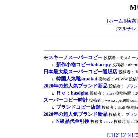
M
[ホーム]
[検索]
[マルチレ
モスキーノスーパーコピー
投稿者：モスキーノコピー
新作小物コピーhahacopy
投稿者：nbttttt
∟
日本最大級スーパーコピー通販店
投稿者：
韓国人気靴supakai
投稿者：WEWW 投稿時間：20
∟
2020年の超人気ブランド新品
投稿者：
ブラン
Ｒｅ：hasdgha
投稿者：
awra
投稿時間：2024/
∟
スーパーコピー時計
投稿者：www.super998.com 
ブランドコピー店舗
投稿者：sfsdf 投稿時間：
∟
2020年の超人気ブランド新品
投稿者：
ブラン
N級品代金引換
投稿者：cvv 投稿時間：2024/0
∟
[1]
[2]
[3]
[4]
[5