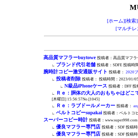
M
[ホーム]
[検索]
[マルチレ
高品質マフラーbuytowe
投稿者：高品質マフラーbuyto
ブランド代引老舗
投稿者：SDFE 投稿時間：202
∟
腕時計コピー激安通販サイト
投稿者：
202
投稿者削除
投稿者： 投稿時間：2023/01/05 [木
∟
N級品iPhoneケース
投稿者：DFF 投稿時間
∟
Ｒｅ：胴体の大人のおもちゃはどこ
∟
[木曜日] 15:56:57No.[1045]
Ｒｅ：ラブドールメーカー
投稿者：
an
∟
ベルトコピーsupakai
投稿者：ベルトコピーsup
∟
スーパーコピー時計
投稿者：www.super998.com 
優良マフラー専門店
投稿者：SDF 投稿時間：20
∟
優良マフラー専門店
投稿者：SDF 投稿時間：20
∟