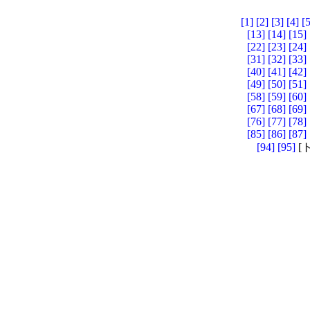
[1]
[2]
[3]
[4]
[5
[13]
[14]
[15]
[22]
[23]
[24]
[31]
[32]
[33]
[40]
[41]
[42]
[49]
[50]
[51]
[58]
[59]
[60]
[67]
[68]
[69]
[76]
[77]
[78]
[85]
[86]
[87]
[94]
[95]
[