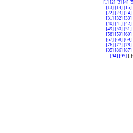
[1]
[2]
[3]
[4]
[5
[13]
[14]
[15]
[22]
[23]
[24]
[31]
[32]
[33]
[40]
[41]
[42]
[49]
[50]
[51]
[58]
[59]
[60]
[67]
[68]
[69]
[76]
[77]
[78]
[85]
[86]
[87]
[94]
[95]
[