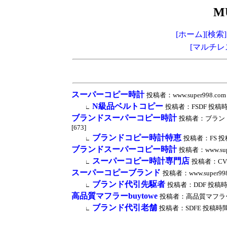
M
[ホーム]
[検索]
[マルチレ
スーパーコピー時計
投稿者：www.super998.com 
N級品ベルトコピー
投稿者：FSDF 投稿時間：2
∟
ブランドスーパーコピー時計
投稿者：ブランドスー
[673]
ブランドコピー時計特恵
投稿者：FS 投稿時間
∟
ブランドスーパーコピー時計
投稿者：www.supe
スーパーコピー時計専門店
投稿者：CVB 
∟
スーパーコピーブランド
投稿者：www.super998.
ブランド代引先駆者
投稿者：DDF 投稿時間：20
∟
高品質マフラーbuytowe
投稿者：高品質マフラーbuyto
ブランド代引老舗
投稿者：SDFE 投稿時間：202
∟