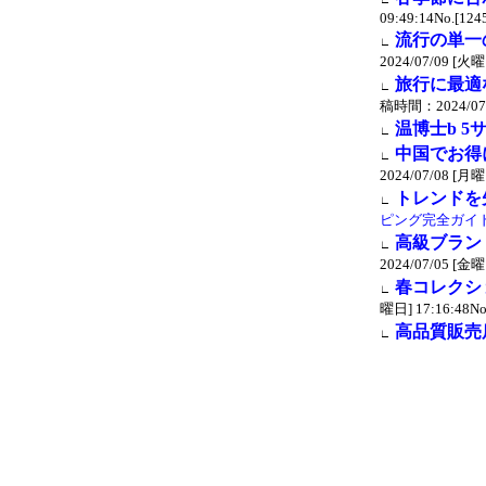
09:49:14No.[124
流行の単一
∟
2024/07/09 [火曜日
旅行に最適
∟
稿時間：2024/07/0
温博士b 5
∟
中国でお得
∟
2024/07/08 [月曜日
トレンドを
∟
ピング完全ガイ
高級ブラン
∟
2024/07/05 [金曜日
春コレクシ
∟
曜日] 17:16:48No
高品質販売店
∟