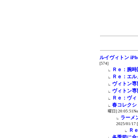
ルイヴィトン iPh
[574]
Ｒｅ：腕時
∟
Ｒｅ：エル
∟
ヴィトン専
∟
ヴィトン専
∟
Ｒｅ：ヴィ
∟
春コレクシ
∟
曜日] 20:05:51No
ラーメ
∟
2025/01/17
Ｒ
∟
各季節に合
∟