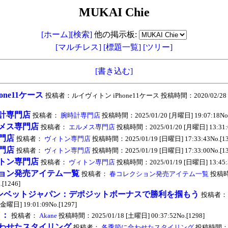
MUKAI Chie
[ホーム]
[検索]
他の掲示板:
[マルチレス]
[標題一覧]
[ツリー]
[書き込む]
one11ケース
投稿者：ルイヴィトン iPhone11ケース 投稿時間：2020/02/28 [金曜
計専門店
投稿者：
腕時計専門店
投稿時間：2025/01/20 [月曜日] 19:07:18No.
メス専門店
投稿者：
エルメス専門店
投稿時間：2025/01/20 [月曜日] 13:31:0
門店
投稿者：
ヴィトン専門店
投稿時間：2025/01/19 [日曜日] 17:33:43No.[13
門店
投稿者：
ヴィトン専門店
投稿時間：2025/01/19 [日曜日] 17:33:00No.[13
トン専門店
投稿者：
ヴィトン専門店
投稿時間：2025/01/19 [日曜日] 13:45:3
ョン発売アイテム一覧
投稿者：
春コレクション発売アイテム一覧
投稿時間
.[1246]
ンベットジャパン：デポジットボーナスで勝利を掴もう
投稿者：
 [金曜日] 19:01:09No.[1297]
ｅ：
投稿者：
Akane
投稿時間：2025/01/18 [土曜日] 00:37:52No.[1298]
わせたスタイリング
投稿者：
各季節に合わせたスタイリング
投稿時間：20