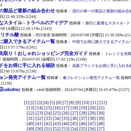
5]
の製品ど最新の組み合わせ
投稿者：
流行の単一の製品ど最新の組み合
] 22:48:32No.[1244]
なスタイル - トラベルのアイデア
投稿者：
旅行に最適なスタイル - 
9 [火曜日] 12:29:11No.[1243]
サリチル酸
投稿者：代行奈奈 投稿時間：2024/07/08 [月曜日] 15:39:26No.[124
に購入できるアイテム一覧
投稿者：
中国でお得に購入できるアイテム
] 13:57:17No.[1241]
先取り！おしゃれショッピング完全ガイド
投稿者：
トレンドを先
ド
投稿時間：2024/07/05 [金曜日] 17:42:21No.[1240]
ドをお得に手に入れる秘訣
投稿者：
高級ブランドをお得に手に入れる
] 06:15:07No.[1239]
ョン発売アイテム一覧
投稿者：
春コレクション発売アイテム一覧
投稿時間
.[1238]
sakubuy
投稿者：sddd 投稿時間：2024/07/04 [木曜日] 16:45:47No.[1237]
[1]
[2]
[3]
[4]
[5]
[6]
[7]
[8]
[9]
[10]
[11]
[12]
[13]
[14]
[15]
[16]
[17]
[18]
[19]
[20]
[21]
[22]
[23]
[24]
[25]
[26]
[27]
[28]
[29]
[30]
[31]
[32]
[33]
[34]
[35]
[36]
[37]
[38]
[39]
[40]
[41]
[42]
[43]
[44]
[45]
[46]
[47]
[48]
[49]
[50]
[51]
[52]
[53]
[54]
[55]
[56]
[57]