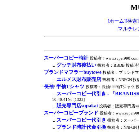
M
[ホーム]
[検索]
[マルチレ
スーパーコピー時計
投稿者：www.super998.com 
グッチ財布後払い
投稿者：BBDB 投稿時間：202
∟
ブランドマフラーbuytowe
投稿者：ブランドマフラーb
エルメス財布販売店
投稿者：NNFGN 投稿時間：
∟
長袖/ 半袖Tシャツ
投稿者：長袖/ 半袖Tシャツ 投稿時間：
スーパーコピー代引き - 「BRANDSK
∟
10:40:41No.[1322]
販売専門店supakai
投稿者：販売専門店supakai
∟
スーパーコピーブランド
投稿者：www.super998.
スーパーコピー代引き
投稿者：スーパーコピー 
∟
ブランド時計代金引換
投稿者：NNFGN 投稿
∟