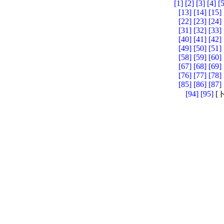
[1]
[2]
[3]
[4]
[5
[13]
[14]
[15]
[22]
[23]
[24]
[31]
[32]
[33]
[40]
[41]
[42]
[49]
[50]
[51]
[58]
[59]
[60]
[67]
[68]
[69]
[76]
[77]
[78]
[85]
[86]
[87]
[94]
[95]
[