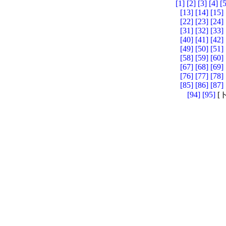
[1]
[2]
[3]
[4]
[5
[13]
[14]
[15]
[22]
[23]
[24]
[31]
[32]
[33]
[40]
[41]
[42]
[49]
[50]
[51]
[58]
[59]
[60]
[67]
[68]
[69]
[76]
[77]
[78]
[85]
[86]
[87]
[94]
[95]
[