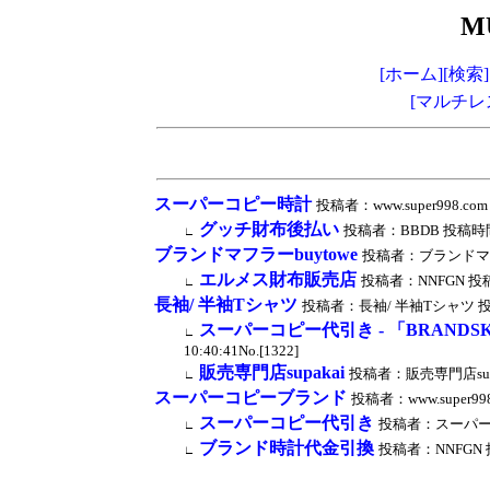
M
[ホーム]
[検索]
[マルチレ
スーパーコピー時計
投稿者：www.super998.com 
グッチ財布後払い
投稿者：BBDB 投稿時間：202
∟
ブランドマフラーbuytowe
投稿者：ブランドマフラーb
エルメス財布販売店
投稿者：NNFGN 投稿時間：
∟
長袖/ 半袖Tシャツ
投稿者：長袖/ 半袖Tシャツ 投稿時間：
スーパーコピー代引き - 「BRANDSK
∟
10:40:41No.[1322]
販売専門店supakai
投稿者：販売専門店supakai
∟
スーパーコピーブランド
投稿者：www.super998.
スーパーコピー代引き
投稿者：スーパーコピー 
∟
ブランド時計代金引換
投稿者：NNFGN 投稿
∟