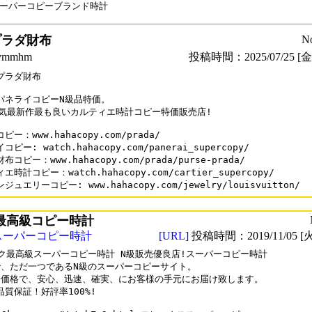
スーパーコピーブランド時計
プラダ財布
N
mmhm
投稿時間：2025/07/25 [金曜
プラダ財布

パネライコピーN級品特価。

人気最新作最も良いカルティエ時計コピー特価販売店!

ー：www.hahacopy.com/prada/

ピー: watch.hahacopy.com/panerai_supercopy/

コピー：www.hahacopy.com/prada/purse-prada/

時計コピー：watch.hahacopy.com/cartier_supercopy/

最高級コピー時計
スーパーコピー時計
[URL]
投稿時間：2019/11/05 [火
ク最高級スーパーコピー時計 N級販売優良店!スーパーコピー時計

、ただ一つであるN級のスーパーコピーサイト。

価格で、安心、迅速、確実、にお客様の手元にお届け致します。

%品質保証！好評率100%!
