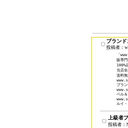
ブランド
投稿者：www.
「ww
販専門店
100
当店全
送料無料
www.s
ブラン
www.s
ベル＆
www.s
ルイ・
上級者
投稿者：N