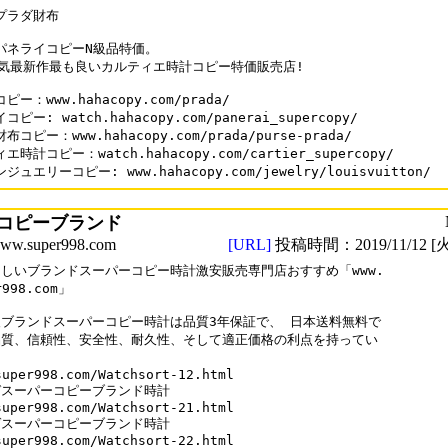
プラダ財布

パネライコピーN級品特価。

人気最新作最も良いカルティエ時計コピー特価販売店!

ー：www.hahacopy.com/prada/

ピー: watch.hahacopy.com/panerai_supercopy/

コピー：www.hahacopy.com/prada/purse-prada/

時計コピー：watch.hahacopy.com/cartier_supercopy/

コピーブランド
.super998.com
[URL]
投稿時間：2019/11/12 [火
しいブランドスーパーコピー時計激安販売専門店おすすめ「www.

r998.com」

ブランドスーパーコピー時計は品質3年保証で、 日本送料無料で

質、信頼性、安全性、耐久性、そして適正価格の利点を持ってい



super998.com/Watchsort-12.html

スーパーコピーブランド時計

super998.com/Watchsort-21.html

スーパーコピーブランド時計

super998.com/Watchsort-22.html 
