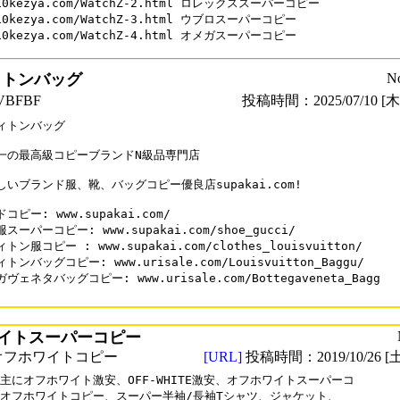
10kezya.com/WatchZ-2.html ロレックススーパーコピー

10kezya.com/WatchZ-3.html ウブロスーパーコピー

10kezya.com/WatchZ-4.html オメガスーパーコピー
ィトンバッグ
N
BFBF
投稿時間：2025/07/10 [木曜
ィトンバッグ

一の最高級コピーブランドN級品専門店

いブランド服、靴、バッグコピー優良店supakai.com!

コピー: www.supakai.com/

スーパーコピー: www.supakai.com/shoe_gucci/

トン服コピー : www.supakai.com/clothes_louisvuitton/

トンバッグコピー: www.urisale.com/Louisvuitton_Baggu/

ヴェネタバッグコピー: www.urisale.com/Bottegaveneta_Bagg

イトスーパーコピー
オフホワイトコピー
[URL]
投稿時間：2019/10/26 [土
主にオフホワイト激安、OFF-WHITE激安、オフホワイトスーパーコ

オフホワイトコピー、スーパー半袖/長袖Tシャツ、ジャケット、
