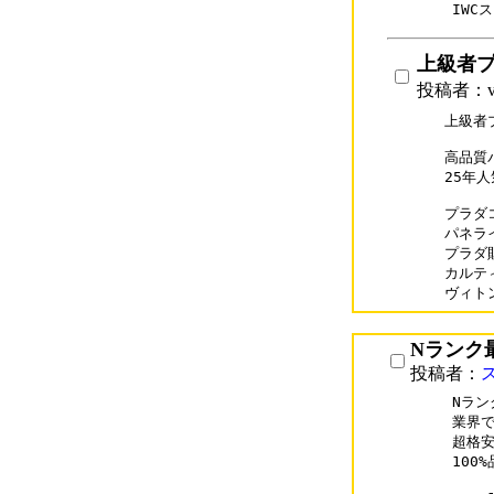
IWC
上級者
投稿者：v
上級者
高品質
25年
プラダコピ
パネライコ
プラダ財布
カルティエ
Nランク
投稿者：
Nラン
業界で
超格安
100