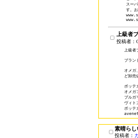
スーパ
す。お問
www.s
上級者
投稿者：G
上級者
ブラン
オメガ
ど卸売
ボッテガコ
オメガコピ
ブルガリ
ヴィトン
ボッテガバ
素晴らし
投稿者：