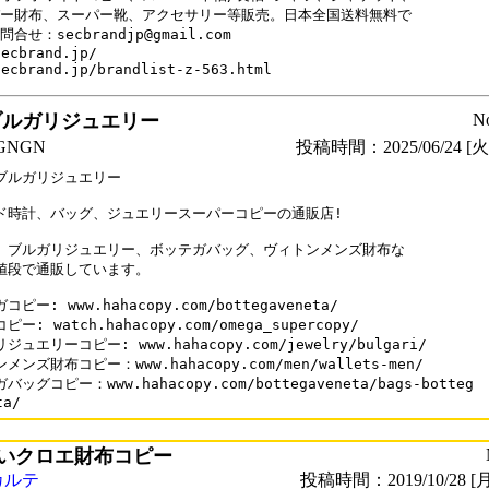
ー財布、スーパー靴、アクセサリー等販売。日本全国送料無料で

合せ：secbrandjp@gmail.com

ecbrand.jp/

ブルガリジュエリー
N
NGN
投稿時間：2025/06/24 [火曜
ブルガリジュエリー

ド時計、バッグ、ジュエリースーパーコピーの通販店!

、ブルガリジュエリー、ボッテガバッグ、ヴィトンメンズ財布な

値段で通販しています。

ピー: www.hahacopy.com/bottegaveneta/

ー: watch.hahacopy.com/omega_supercopy/

ジュエリーコピー: www.hahacopy.com/jewelry/bulgari/

メンズ財布コピー：www.hahacopy.com/men/wallets-men/

ッグコピー：www.hahacopy.com/bottegaveneta/bags-botteg

いクロエ財布コピー
カルテ
投稿時間：2019/10/28 [月