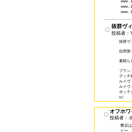
www.
www.
www.
抜群ヴ
投稿者：V
抜群ヴ
信用第
素晴らし
ブランド
グッチ服
ルイヴィ
ルイヴィ
ボッテガ
u/
オフホワ
投稿者：
弊店は
ピー、