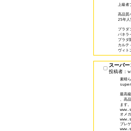
上級者
高品質
25年
プラダコピ
パネライコ
プラダ財布
カルティエ
スーパー
投稿者：www
素晴ら
supe
最高級
、高品
ます。
www.
オメガ
www.
ブレゲ
www.