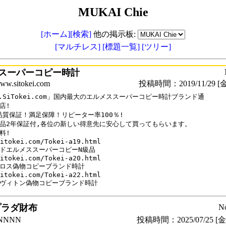
MUKAI Chie
[ホーム]
[検索]
他の掲示板:
[マルチレス]
[標題一覧]
[ツリー]
スーパーコピー時計
sitokei.com
投稿時間：2019/11/29 [金
w.SiTokei.com」国内最大のエルメススーパーコピー時計ブランド通

!

%品質保証！満足保障！リピーター率100％!

品2年保証付,各位の新しい得意先に安心して買ってもらいます。

!

itokei.com/Tokei-a19.html

ドエルメススーパーコピーN級品

itokei.com/Tokei-a20.html

ロス偽物コピーブランド時計

itokei.com/Tokei-a22.html

ヴィトン偽物コピーブランド時計
プラダ財布
N
NNN
投稿時間：2025/07/25 [金曜