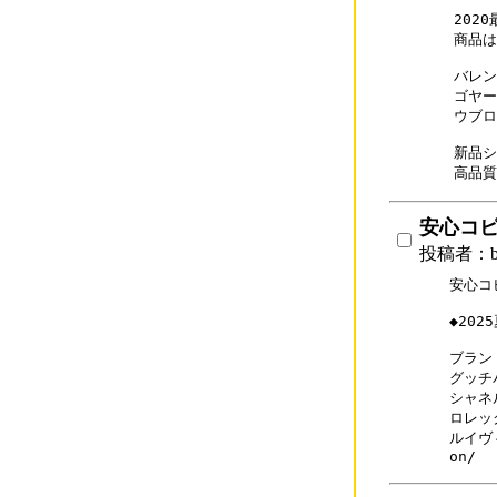
202
商品は
バレンシ
ゴヤール
ウブロス
新品シ
安心コ
投稿者：b
安心コ
◆20
ブランド
グッチバ
シャネル
ロレック
ルイヴィ
on/