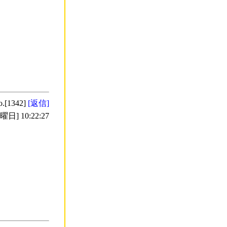
o.[1342]
[返信]
日] 10:22:27