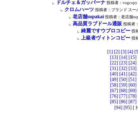
ドルチェ＆ガッバーナ
投稿者：vogcopy 投
∟
クロムハーツ
投稿者：ブランド スーパー コピ
∟
老店舗supakai
投稿者：老店舗supaka
∟
高品質ラブドール通販
投稿者
∟
綺麗ですウブロコピー
投稿
∟
上級者ヴィトンコピー
投稿
∟
[1]
[2]
[3]
[4]
[5
[13]
[14]
[15]
[22]
[23]
[24]
[31]
[32]
[33]
[40]
[41]
[42]
[49]
[50]
[51]
[58]
[59]
[60]
[67]
[68]
[69]
[76]
[77]
[78]
[85]
[86]
[87]
[94]
[95]
[