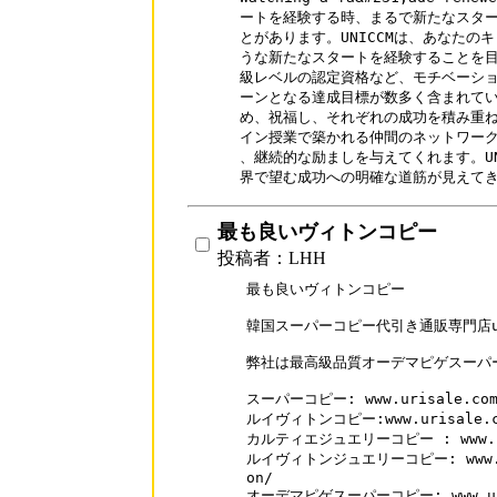
ートを経験する時、まるで新たなスター
とがあります。UNICCMは、あなたの
うな新たなスタートを経験することを目
級レベルの認定資格など、モチベーショ
ーンとなる達成目標が数多く含まれてい
め、祝福し、それぞれの成功を積み重ね
イン授業で築かれる仲間のネットワーク
、継続的な励ましを与えてくれます。UN
最も良いヴィトンコピー
投稿者：LHH
最も良いヴィトンコピー

韓国スーパーコピー代引き通販専門店uri
弊社は最高級品質オーデマピゲスーパー
スーパーコピー: www.urisale.com
ルイヴィトンコピー:www.urisale.com
カルティエジュエリーコピー : www.supa
ルイヴィトンジュエリーコピー: www.supa
on/

オーデマピゲスーパーコピー: www.urisa