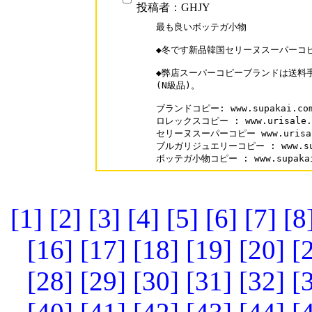
投稿者：GHJY
最も良いボッテガ小物

◆冬です新品韓国セリーヌスーパーコピ
◆弊店スーパーコピーブランドは送料
(N級品)。

ブランドコピー: www.supakai.com
ロレックスコピー : www.urisale.co
セリーヌスーパーコピー www.urisale.
ブルガリジュエリーコピー : www.supak
[1]
[2]
[3]
[4]
[5]
[6]
[7]
[8
[16]
[17]
[18]
[19]
[20]
[
[28]
[29]
[30]
[31]
[32]
[