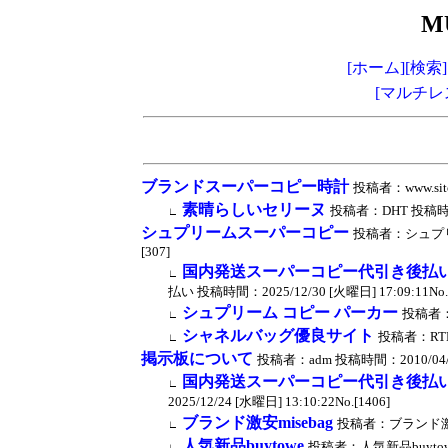
M
[ホーム]
[検索]
[マルチレ
ブランドスーパーコピー時計
投稿者：www.sito
素晴らしいセリーヌ
投稿者：DHT 投稿時間：20
∟
シュプリームスーパーコピー
投稿者：シュプリーム
[307]
国内発送スーパーコピー代引き後払
∟
払い 投稿時間：2025/12/30 [火曜日] 17:09:11No.[
シュプリーム コピー パーカー
投稿者：F
∟
シャネルバッグ優良サイト
投稿者：RTH 
∟
掲示板について
投稿者：adm 投稿時間：2010/04/13 
国内発送スーパーコピー代引き後払
∟
2025/12/24 [水曜日] 13:10:22No.[1406]
ブランド激安misebag
投稿者：ブランド激安mis
∟
人気新品buytowe
投稿者：人気新品buytowe 投
∟