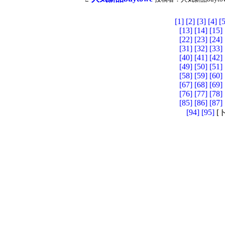
[1]
[2]
[3]
[4]
[5
[13]
[14]
[15]
[22]
[23]
[24]
[31]
[32]
[33]
[40]
[41]
[42]
[49]
[50]
[51]
[58]
[59]
[60]
[67]
[68]
[69]
[76]
[77]
[78]
[85]
[86]
[87]
[94]
[95]
[