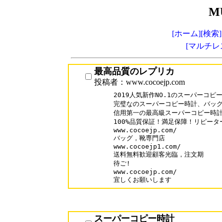
M
[ホーム]
[検索]
[マルチレ
最高品質のレプリカ
投稿者：www.cocoejp.com
2019人気新作NO.1のスーパーコピ
完璧なのスーパーコピー時計、バッグ
信用第一の最高級スーパーコピー時計N
100%品質保証！満足保障！リピーター
www.cocoejp.com/

バッグ，靴専門店

www.cocoejp1.com/

送料無料歓迎顧客光臨，注文期

待ご!

www.cocoejp.com/

宜しくお願いします
スーパーコピー時計