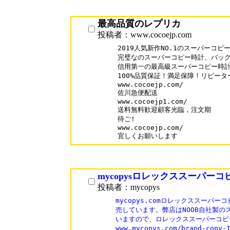
最高品質のレプリカ
投稿者：www.cocoejp.com
2019人気新作NO.1のスーパーコピ
完璧なのスーパーコピー時計、バッグ
信用第一の最高級スーパーコピー時計N
100%品質保証！満足保障！リピーター
www.cocoejp.com/

佐川急便配送

www.cocoejp1.com/

送料無料歓迎顧客光臨，注文期

待ご!

www.cocoejp.com/

宜しくお願いします
mycopysロレックススーパー
投稿者：mycopys
mycopys.comロレックススーパ
売しています。弊店はNOOB自社製の
いますので、ロレックススーパーコピ
www.mycopys.com/brand-co