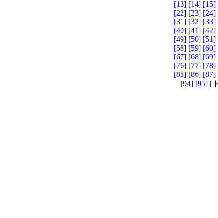
[13]
[14]
[15]
[22]
[23]
[24]
[31]
[32]
[33]
[40]
[41]
[42]
[49]
[50]
[51]
[58]
[59]
[60]
[67]
[68]
[69]
[76]
[77]
[78]
[85]
[86]
[87]
[94]
[95]
[