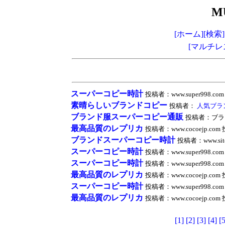
M
[ホーム]
[検索]
[マルチレ
スーパーコピー時計
投稿者：www.super998.com 
素晴らしいブランドコピー
投稿者：
人気ブラ
ブランド服スーパーコピー通販
投稿者：ブランドコ
最高品質のレプリカ
投稿者：www.cocoejp.com 投
ブランドスーパーコピー時計
投稿者：www.sito
スーパーコピー時計
投稿者：www.super998.com 
スーパーコピー時計
投稿者：www.super998.com 
最高品質のレプリカ
投稿者：www.cocoejp.com 投
スーパーコピー時計
投稿者：www.super998.com 
最高品質のレプリカ
投稿者：www.cocoejp.com 投
[1]
[2]
[3]
[4]
[5