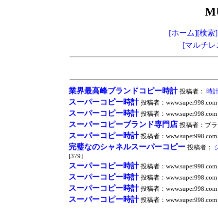
M
[ホーム]
[検索]
[マルチレ
業界最高峰ブランドコピー時計
投稿者：
時
スーパーコピー時計
投稿者：www.super998.com 
スーパーコピー時計
投稿者：www.super998.com 
スーパーコピーブランド専門店
投稿者：ブランドコ
スーパーコピー時計
投稿者：www.super998.com 
完璧なのシャネルスーパーコピー
投稿者：
[379]
スーパーコピー時計
投稿者：www.super998.com 
スーパーコピー時計
投稿者：www.super998.com 
スーパーコピー時計
投稿者：www.super998.com 
スーパーコピー時計
投稿者：www.super998.com 