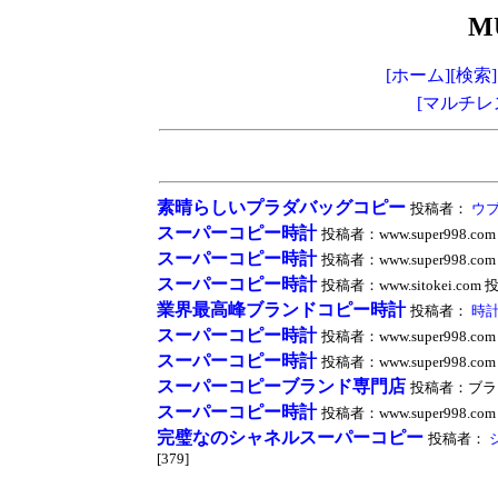
M
[ホーム]
[検索]
[マルチレ
素晴らしいプラダバッグコピー
投稿者：
ウ
スーパーコピー時計
投稿者：www.super998.com 
スーパーコピー時計
投稿者：www.super998.com 
スーパーコピー時計
投稿者：www.sitokei.com 投
業界最高峰ブランドコピー時計
投稿者：
時
スーパーコピー時計
投稿者：www.super998.com 
スーパーコピー時計
投稿者：www.super998.com 
スーパーコピーブランド専門店
投稿者：ブランドコ
スーパーコピー時計
投稿者：www.super998.com 
完璧なのシャネルスーパーコピー
投稿者：
[379]