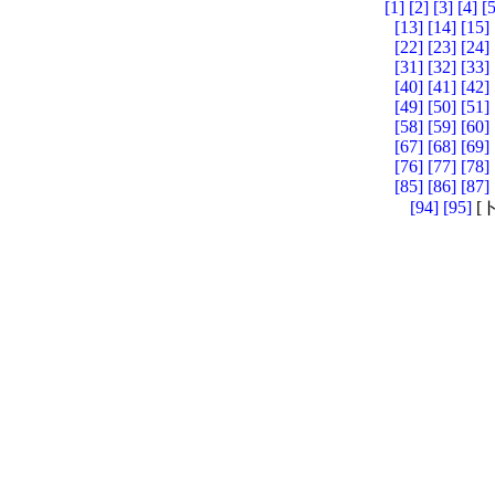
[1]
[2]
[3]
[4]
[5
[13]
[14]
[15]
[22]
[23]
[24]
[31]
[32]
[33]
[40]
[41]
[42]
[49]
[50]
[51]
[58]
[59]
[60]
[67]
[68]
[69]
[76]
[77]
[78]
[85]
[86]
[87]
[94]
[95]
[