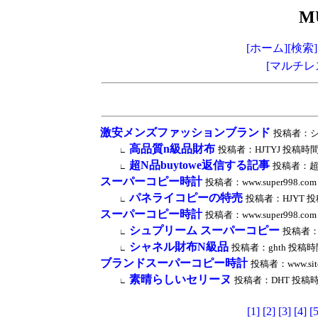
M
[ホーム]
[検索]
[マルチレ
激安メンズファッションブランド
投稿者：シュプ
高品質n級品財布
投稿者：HJTYJ 投稿時間：202
∟
超N品buytowe返信する記事
投稿者：超N品b
∟
スーパーコピー時計
投稿者：www.super998.com 
パネライコピーの特売
投稿者：HJYT 投稿時間
∟
スーパーコピー時計
投稿者：www.super998.com 
シュプリーム スーパーコピー
投稿者：AA
∟
シャネル財布N級品
投稿者：ghth 投稿時間：2
∟
ブランドスーパーコピー時計
投稿者：www.sito
素晴らしいセリーヌ
投稿者：DHT 投稿時間：20
∟
[1]
[2]
[3]
[4]
[5