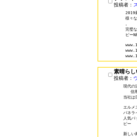
投稿者：
201
様々な
。

完璧な
ピーN
www.
www.
www.
素晴らし
投稿者：
現代の
   
当社は
エルメスバ
パネライコ
人気バッ
ピー  

新しい