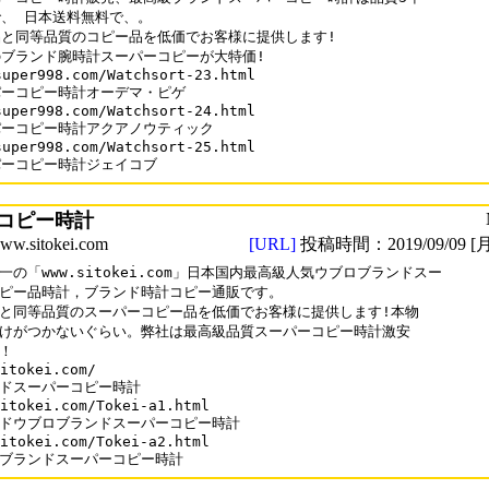
、 日本送料無料で、。

と同等品質のコピー品を低価でお客様に提供します!

ブランド腕時計スーパーコピーが大特価!

super998.com/Watchsort-23.html

ーコピー時計オーデマ・ピゲ

super998.com/Watchsort-24.html

ーコピー時計アクアノウティック

super998.com/Watchsort-25.html

パーコピー時計ジェイコブ
コピー時計
sitokei.com
[URL]
投稿時間：2019/09/09 [月
一の「www.sitokei.com」日本国内最高級人気ウブロブランドスー

ピー品時計，ブランド時計コピー通販です。

と同等品質のスーパーコピー品を低価でお客様に提供します!本物

けがつかないぐらい。弊社は最高級品質スーパーコピー時計激安

！

itokei.com/

ドスーパーコピー時計

itokei.com/Tokei-a1.html

ドウブロブランドスーパーコピー時計

itokei.com/Tokei-a2.html

ブランドスーパーコピー時計