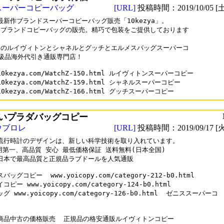
スーパーコピーバッグ
[URL]
投稿時間：2019/10/05 [土
9最新作ブランドスーパーコピーバッグ販売「10kezya」。

ブランドコピーバッグの販売。精巧で包装をご提供しております

のルイヴィトンとシャネルとグッチとエルメスバッグスーパーコ

級品海外代引き通販専門店！

10kezya.com/WatchZ-150.html ルイヴィトンスーパーコピー

10kezya.com/WatchZ-159.html シャネルスーパーコピー

10kezya.com/WatchZ-166.html グッチスーパーコピー
いプラダバッグコピー
ウブロレ
[URL]
投稿時間：2019/09/17 [火
流行時計のデザインは、新しい科学技術を取り入れています。

信用第一、高品質 安心 最低価格保証 送料無料(日本全国)

日本で最高品質と正規品ラブドールを人気通販

ッグコピー  www.yoicopy.com/category-212-b0.html

ピー www.yoicopy.com/category-124-b0.html

グ www.yoicopy.com/category-126-b0.html  ゼニススーパーコ

商品中古の価格販売  正規品の格安通販ルイヴィトンコピー    
