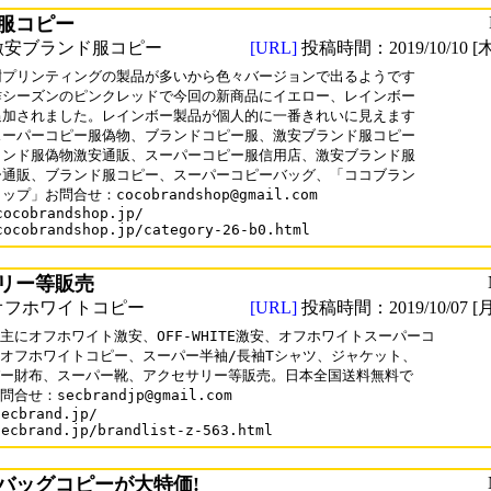
服コピー
激安ブランド服コピー
[URL]
投稿時間：2019/10/10 [木
樹プリンティングの製品が多いから色々バージョンで出るようです

昨シーズンのピンクレッドで今回の新商品にイエロー、レインボー

追加されました。レインボー製品が個人的に一番きれいに見えます

スーパーコピー服偽物、ブランドコピー服、激安ブランド服コピー

ランド服偽物激安通販、スーパーコピー服信用店、激安ブランド服

ー通販、ブランド服コピー、スーパーコピーバッグ、「ココブラン

ップ」お問合せ：cocobrandshop@gmail.com

cocobrandshop.jp/

cocobrandshop.jp/category-26-b0.html
リー等販売
オフホワイトコピー
[URL]
投稿時間：2019/10/07 [月
主にオフホワイト激安、OFF-WHITE激安、オフホワイトスーパーコ

オフホワイトコピー、スーパー半袖/長袖Tシャツ、ジャケット、

ー財布、スーパー靴、アクセサリー等販売。日本全国送料無料で

合せ：secbrandjp@gmail.com

ecbrand.jp/

secbrand.jp/brandlist-z-563.html
バッグコピーが大特価!