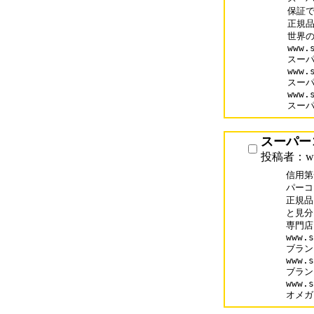
保証で
正規品
世界の
www.
スーパ
www.
スーパ
www.
スー
スーパー
投稿者：www.
信用第
パーコ
正規品
と見分
専門店
www.s
ブラン
www.s
ブラン
www.s
オメガ