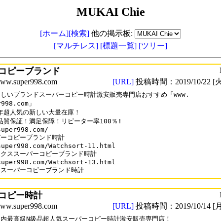
MUKAI Chie
[ホーム]
[検索]
他の掲示板:
[マルチレス]
[標題一覧]
[ツリー]
コピーブランド
.super998.com
[URL]
投稿時間：2019/10/22 [火
しいブランドスーパーコピー時計激安販売専門店おすすめ「www.

r998.com」

9年超人気の新しい大量在庫！

%品質保証！満足保障！リピーター率100％!

uper998.com/

ーコピーブランド時計

super998.com/Watchsort-11.html

クススーパーコピーブランド時計

super998.com/Watchsort-13.html

ロスーパーコピーブランド時計
コピー時計
.super998.com
[URL]
投稿時間：2019/10/14 [月
内最高級N級品超人気スーパーコピー時計激安販売専門店！
