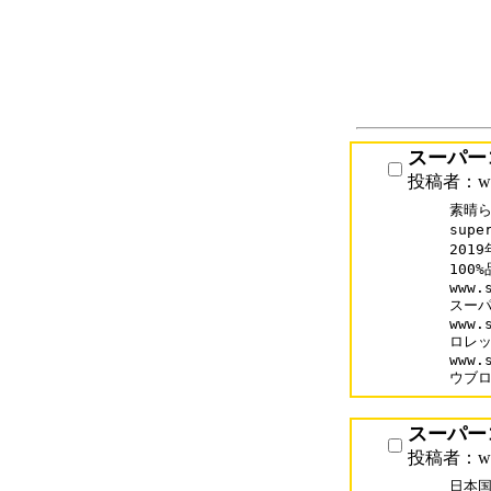
スーパー
投稿者：www
素晴ら
supe
201
100
www.s
スーパ
www.
ロレッ
www.
ウブ
スーパー
投稿者：www
日本国