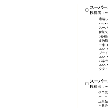
スーパー
投稿者：www
素晴ら
supe
スーパ
保証で
○各種
多数取
ー率1
www.
ブライ
www.
パネラ
www.
タグ
スーパー
投稿者：www.
信用第
パーコ
正規品
と見分