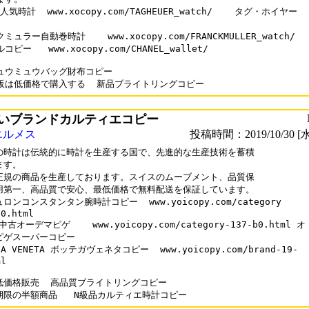
人気時計  www.xocopy.com/TAGHEUER_watch/    タグ・ホイヤー



ミュラー自動巻時計    www.xocopy.com/FRANCKMULLER_watch/

ピー   www.xocopy.com/CHANEL_wallet/

ュウミュウバッグ財布コピー   

いブランドカルティエコピー
エルメス
投稿時間：2019/10/30 [水
の時計は伝統的に時計を生産する国で、先進的な生産技術を蓄積

す。

正規の商品を生産しております。スイスのムーブメント、品質保

用第一、高品質で安心、最低価格で無料配送を保証しています。

ロンコンスタンタン腕時計コピー  www.yoicopy.com/category

0.html

中古オーデマピゲ    www.yoicopy.com/category-137-b0.html オ

ゲスーパーコピー 

GA VENETA ボッテガヴェネタコピー  www.yoicopy.com/brand-19-

l

価格販売  高品質ブライトリングコピー   
