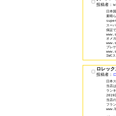
投稿者：www
日本国
素晴ら
supe
スーパ
保証で
www.
オメガ
www.
ブレゲ
www.
IWC
ロレック
投稿者：
日本ス
当店は
ランキ
201
当店の
フラン
www.