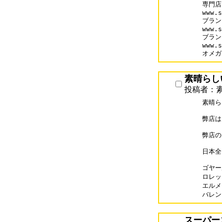
専門店
www.s
ブラン
www.s
ブラン
www.s
オメガ
素晴らしい
投稿者：素
素晴ら
弊店は
弊店の
日本全
ゴヤール
ロレック
エルメス
バレンシ
スーパー