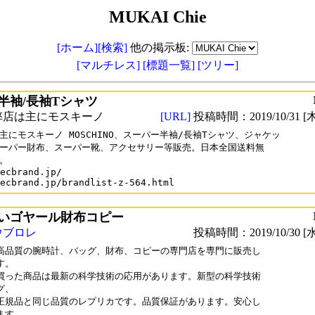
MUKAI Chie
[ホーム]
[検索]
他の掲示板:
[マルチレス]
[標題一覧]
[ツリー]
半袖/長袖Tシャツ
弊店は主にモスキーノ
[URL]
投稿時間：2019/10/31 [木
主にモスキーノ MOSCHINO、スーパー半袖/長袖Tシャツ、ジャケッ

ーパー財布、スーパー靴、アクセサリー等販売。日本全国送料無

。

ecbrand.jp/

ecbrand.jp/brandlist-z-564.html
いゴヤール財布コピー
ウブロレ
投稿時間：2019/10/30 [水
高品質の腕時計、バッグ、財布、コピーの専門店を専門に販売し

。

買った商品は最新の科学技術の応用があります。新型の科学技術

、

正規品と同じ品質のレプリカです。品質保証があります。安心し

す。
