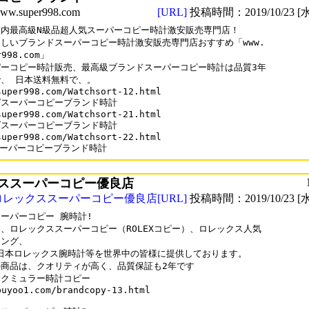
.super998.com
[URL]
投稿時間：2019/10/23 [水
内最高級N級品超人気スーパーコピー時計激安販売専門店！

しいブランドスーパーコピー時計激安販売専門店おすすめ「www.

r998.com」

ーコピー時計販売、最高級ブランドスーパーコピー時計は品質3年

、 日本送料無料で、。

super998.com/Watchsort-12.html

スーパーコピーブランド時計

super998.com/Watchsort-21.html

スーパーコピーブランド時計

super998.com/Watchsort-22.html 

スーパーコピーブランド時計
ススーパーコピー優良店
ロレックススーパーコピー優良店
[URL]
投稿時間：2019/10/23 [水
ーパーコピー 腕時計!

、ロレックススーパーコピー（ROLEXコピー）、ロレックス人気 

ング、

9日本ロレックス腕時計等を世界中の皆様に提供しております。

商品は、クオリティが高く、品質保証も2年です

クミュラー時計コピー

buyoo1.com/brandcopy-13.html
