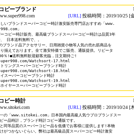
コピーブランド
.super998.com
[URL]
投稿時間：2019/10/25 [金
しいブランドスーパーコピー時計激安販売専門店おすすめ「www.

r998.com」

ーコピー時計販売、最高級ブランドスーパーコピー時計は品質3年

、 日本送料無料で、。

のブランド品アクセサリー、日用雑貨小物等人気の売れ筋商品を

り揃えております。全て激安特価でご販売、通販提供。リピータ

00％!●送料無料歓迎顧客光臨，注文期待ご!

super998.com/Watchsort-17.html 

トリングスーパーコピーブランド時計

super998.com/Watchsort-18.html 

イスーパーコピーブランド時計

super998.com/Watchsort-19.html

・ホイヤースーパーコピーブランド時計
コピー時計
sitokei.com
[URL]
投稿時間：2019/10/24 [木
一の「www.sitokei.com」日本国内最高級人気ウブロブランドスー

ピー品時計，ブランド時計コピー通販です。

と同等品質のスーパーコピー品を低価でお客様に提供します!本物

けがつかないぐらい。弊社は最高級品質スーパーコピー時計激安
