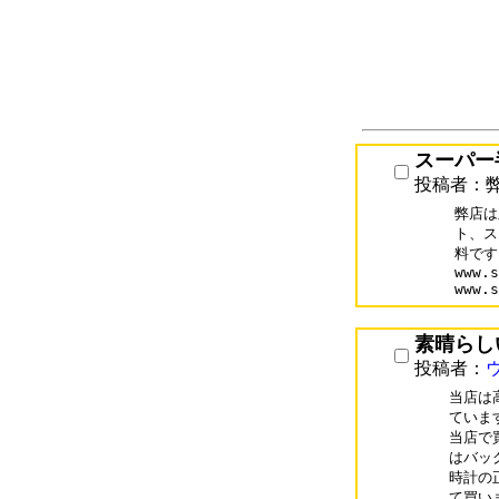
スーパー
投稿者：
弊店は
ト、ス
料です
www.s
www.s
素晴らし
投稿者：
当店は
ています
当店で
はバッグ
時計の
て買いま