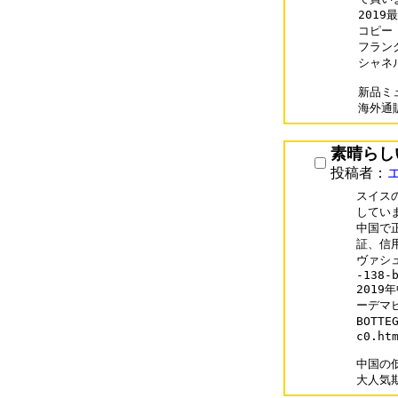
2019最
コピー 
フランク
シャネルコ
新品ミ
素晴らし
投稿者：
スイス
していま
中国で
証、信
ヴァシュ
-138-b
2019年
ーデマピ
BOTTE
c0.htm
中国の低