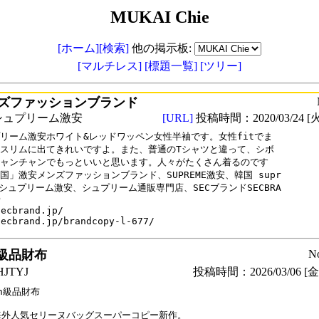
MUKAI Chie
[ホーム]
[検索]
他の掲示板:
[マルチレス]
[標題一覧]
[ツリー]
ズファッションブランド
シュプリーム激安
[URL]
投稿時間：2020/03/24 [火
リーム激安ホワイト&レッドワッペン女性半袖です。女性fitでま

スリムに出てきれいですよ。また、普通のTシャツと違って、シボ

ャンチャンでもっといいと思います。人々がたくさん着るのです

国」激安メンズファッションブランド、SUPREME激安、韓国 supr

、シュプリーム激安、シュプリーム通販専門店、SECブランドSECBRA



ecbrand.jp/

secbrand.jp/brandcopy-l-677/
級品財布
N
JTYJ
投稿時間：2026/03/06 [金曜
n級品財布

5海外人気セリーヌバッグスーパーコピー新作。
