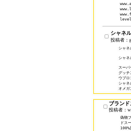
www.
www.
www.
leve
シャネル
投稿者：gh
シャネ
シャネル
スーパー
グッチス
ウブロコピ
シャネル
オメガス
ブランド
投稿者：www.
偽物
ドスー
100