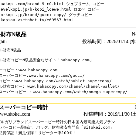
aaakopi.com/brand-9-c0.html シュプリーム コピー

levelkopi.jp/b-kopi_loewe.html ロエベ コピー

forkopi.jp/brand/gucci-copy/ グッチコピー

lkopiaa.vietnhat.tv/e69567.html
財布N級品
N
th
投稿時間：2026/01/14 [水曜
ル財布N級品

財布コピーN級品安全なサイト「hahacopy.com」

コピー：www.hahacopy.com

ーパーコピー:www.hahacopy.com/gucci/

ー：www.hahacopy.com/watch/hublot_supercopy/

財布コピー: www.hahacopy.com/chanel/chanel-wallet/

ーパーコピー ：www.hahacopy.com/watch/omega_supercopy/
スーパーコピー時計
sitokei.com
投稿時間：2019/11/30 [土
ブルガリブランドスーパーコピー時計の日本国内最高級人気ブラン

パーコピー品時計、バッグ、財布激安専門店「SiTokei.com」

%品質保証！満足保障！リピーター率100％!
