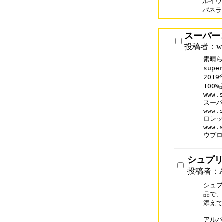
ルイヴィ
パネライ
スーパー
投稿者：www
素晴ら
supe
201
100
www.s
スーパ
www.
ロレッ
www.
ウブ
シュプリ
投稿者：A
シュプ
品で、
添えて
アルバ