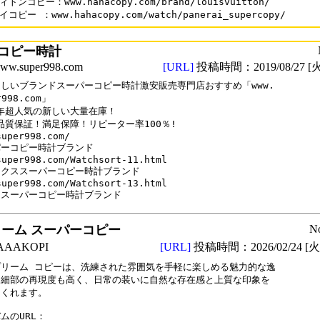
トンコピー：www.hahacopy.com/brand/louisvuitton/

コピー ：www.hahacopy.com/watch/panerai_supercopy/
コピー時計
.super998.com
[URL]
投稿時間：2019/08/27 [火
しいブランドスーパーコピー時計激安販売専門店おすすめ「www.

r998.com」

9年超人気の新しい大量在庫！

%品質保証！満足保障！リピーター率100％!

uper998.com/

ーコピー時計ブランド

super998.com/Watchsort-11.html

クススーパーコピー時計ブランド

super998.com/Watchsort-13.html

ロスーパーコピー時計ブランド
ーム スーパーコピー
N
AAKOPI
[URL]
投稿時間：2026/02/24 [火曜
リーム コピーは、洗練された雰囲気を手軽に楽しめる魅力的な逸

細部の再現度も高く、日常の装いに自然な存在感と上質な印象を

くれます。

ムのURL：
