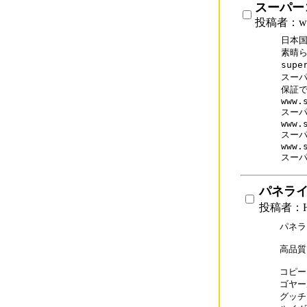
スーパー
投稿者：www
日本国
素晴ら
supe
スーパ
保証で
www.
スーパ
www.
スーパ
www.
スーパ
パネラ
投稿者：H
パネラ
高品質
コピーブ
ゴヤール
グッチス