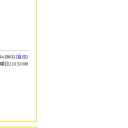
No.[863]
[返信]
日] 11:51:09