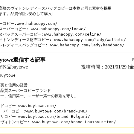
高峰のヴィトンレディースバッグコピーは本物と同じ素材を採用

ます。品質保証,安心して購入!

コピー:www.hahacopy.com/

ーパーコピー: www.hahacopy.com/loewe/

バッグスーパーコピー:www.hahacopy.com/celine/

トンレディース財布コピー: www.hahacopy.com/lady/wallets/

レディースバッグコピー: www.hahacopy.com/lady/handbags/
ytowe返信する記事
品buytowe
投稿時間：2021/01/29 [金曜
uytowe

実と信用の経営

品質スーパーコピーブランド

一、信用第一、ユーザー第一の原則を守り。

コピー:www.buytowe.com/ 

ーパーコピー:www.buytowe.com/brand-IWC/

コピー:www.buytowe.com/brand-Bvlgari/
