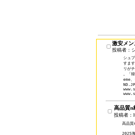
激安メン
投稿者：
シュプ
すます
リがチ
。「韓
eme
ND.JP
www.s
www.
高品質n
投稿者：H
高品質
202