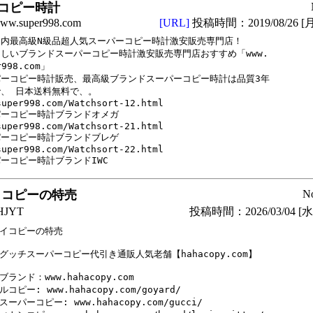
コピー時計
.super998.com
[URL]
投稿時間：2019/08/26 [月
内最高級N級品超人気スーパーコピー時計激安販売専門店！

しいブランドスーパーコピー時計激安販売専門店おすすめ「www.

r998.com」

ーコピー時計販売、最高級ブランドスーパーコピー時計は品質3年

、 日本送料無料で、。

super998.com/Watchsort-12.html

ーコピー時計ブランドオメガ

super998.com/Watchsort-21.html

ーコピー時計ブランドブレゲ

super998.com/Watchsort-22.html 

ーコピー時計ブランドIWC
イコピーの特売
N
JYT
投稿時間：2026/03/04 [水曜
イコピーの特売

グッチスーパーコピー代引き通販人気老舗【hahacopy.com】

ランド：www.hahacopy.com

コピー: www.hahacopy.com/goyard/

ーパーコピー: www.hahacopy.com/gucci/
