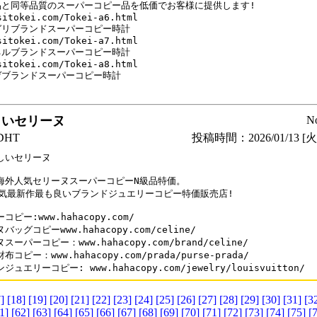
品と同等品質のスーパーコピー品を低価でお客様に提供します!

sitokei.com/Tokei-a6.html

リブランドスーパーコピー時計

sitokei.com/Tokei-a7.html

ルブランドスーパーコピー時計

sitokei.com/Tokei-a8.html

ブランドスーパーコピー時計

しいセリーヌ
N
HT
投稿時間：2026/01/13 [火曜
しいセリーヌ

海外人気セリーヌスーパーコピーN級品特価。

人気最新作最も良いブランドジュエリーコピー特価販売店!

コピー:www.hahacopy.com/

バッグコピーwww.hahacopy.com/celine/

スーパーコピー：www.hahacopy.com/brand/celine/

コピー：www.hahacopy.com/prada/purse-prada/

ジュエリーコピー: www.hahacopy.com/jewelry/louisvuitton/
]
[18]
[19]
[20]
[21]
[22]
[23]
[24]
[25]
[26]
[27]
[28]
[29]
[30]
[31]
[3
1]
[62]
[63]
[64]
[65]
[66]
[67]
[68]
[69]
[70]
[71]
[72]
[73]
[74]
[75]
[