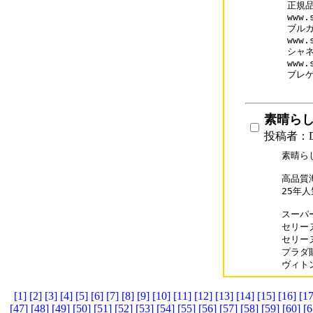
正規
www.
ブルガ
www.
シャネ
www.
ブレゲ
素晴ら
投稿者：D
素晴ら
高品質
25年
スーパー
セリーヌ
セリーヌ
プラダ財布
ヴィトン
[1]
[2]
[3]
[4]
[5]
[6]
[7]
[8]
[9]
[10]
[11]
[12]
[13]
[14]
[15]
[16]
[17
[47]
[48]
[49]
[50]
[51]
[52]
[53]
[54]
[55]
[56]
[57]
[58]
[59]
[60]
[6