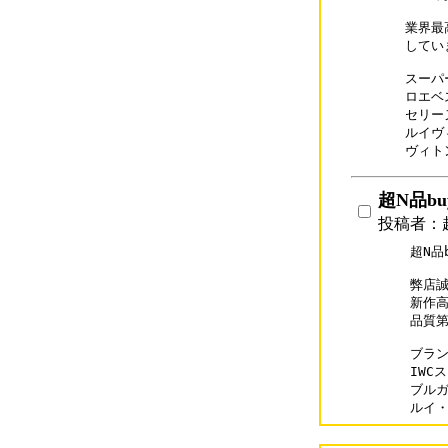
業界最
してい
スーパー
ロエベス
セリーヌ
ルイヴィ
ヴィトン
超N品bu
投稿者：超N
超N品b
弊店誠
新作高
品質第
ブランド
IWCス
ブルガリ