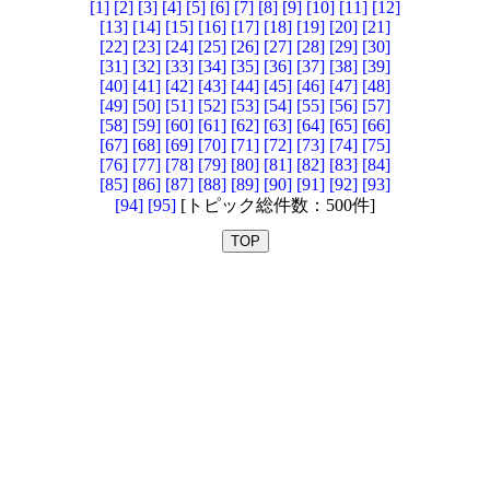
[1]
[2]
[3]
[4]
[5]
[6]
[7]
[8]
[9]
[10]
[11]
[12]
[13]
[14]
[15]
[16]
[17]
[18]
[19]
[20]
[21]
[22]
[23]
[24]
[25]
[26]
[27]
[28]
[29]
[30]
[31]
[32]
[33]
[34]
[35]
[36]
[37]
[38]
[39]
[40]
[41]
[42]
[43]
[44]
[45]
[46]
[47]
[48]
[49]
[50]
[51]
[52]
[53]
[54]
[55]
[56]
[57]
[58]
[59]
[60]
[61]
[62]
[63]
[64]
[65]
[66]
[67]
[68]
[69]
[70]
[71]
[72]
[73]
[74]
[75]
[76]
[77]
[78]
[79]
[80]
[81]
[82]
[83]
[84]
[85]
[86]
[87]
[88]
[89]
[90]
[91]
[92]
[93]
[94]
[95]
[トピック総件数：500件]