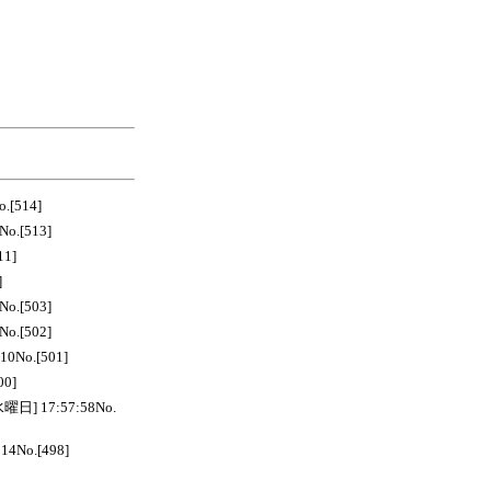
[514]
o.[513]
11]
]
o.[503]
o.[502]
No.[501]
00]
 17:57:58No.
4No.[498]