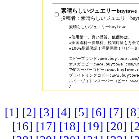
素晴らしいジュエリーbuytowe
投稿者：素晴らしいジュエリーbuyt
素晴らしいジュエリーbuytowe

★信用第一、良い品質、低価格は。

★全国送料一律無料、税関対策も万全で
★100%品質保証！満足保障！リピーター
コピーブランド:www.buytowe.com/
オメガコピー:www.buytowe.com/Om
IWCスーパーコピー:www.buytowe.co
ブライトリングコピー:www.buytowe.co
ルイ・ヴィトンスーパーコピー: www.buyt
/
[1]
[2]
[3]
[4]
[5]
[6]
[7]
[8
[16]
[17]
[18]
[19]
[20]
[