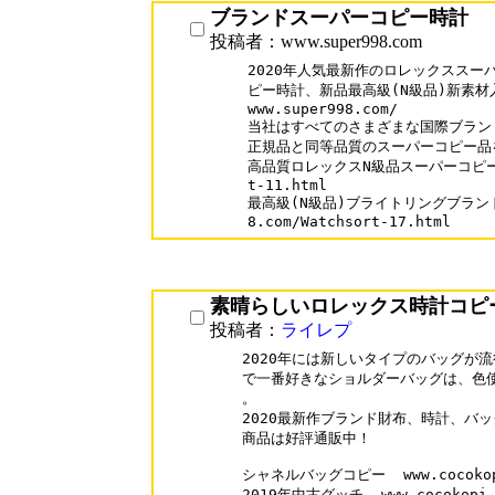
ブランドスーパーコピー時計
投稿者：www.super998.com
2020年人気最新作のロレックススー
ピー時計、新品最高級(N級品)新素材入
www.super998.com/

当社はすべてのさまざまな国際ブランド
正規品と同等品質のスーパーコピー品を
高品質ロレックスN級品スーパーコピー時計ww
t-11.html

最高級(N級品)ブライトリングブランドス
素晴らしいロレックス時計コピ
投稿者：
ライレプ
2020年には新しいタイプのバッグが流行
で一番好きなショルダーバッグは、色使
。

2020最新作ブランド財布、時計、バッ
商品は好評通販中！

シャネルバッグコピー  www.cocokopi.
2019年中古グッチ  www.cocokopi.c