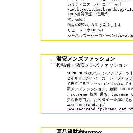
カルティエスーパーコピー時計

www.buyoo1.com/brandcopy-11.
100%品質保証！信用第一

満足保障！

商品の特殊な方法は発送します

リピーター率100％!

シャネルスーパーコピー時計:www.buyoo
激安メンズファッション
投稿者：激安メンズファッション
SUPREMEボカシウルジブアップニッ
タイル仕上がるパーカージップアップ
で役立てるファッションじゃないです
新メンズファッション、激安 SUPRE
、supreme 韓国 通販、Supre
安通販専門店。お客様が一番満足でき
www.secbrand.jp/

高品質財布buytowe