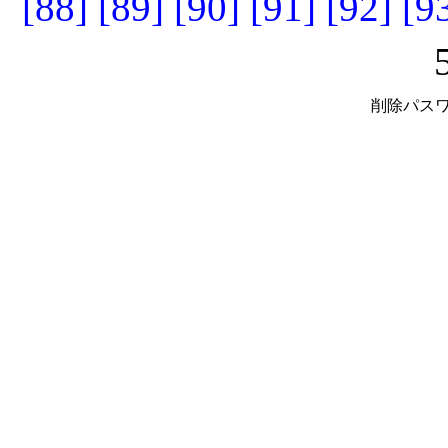
[88]
[89]
[90]
[91]
[92]
[9
削除パスワ