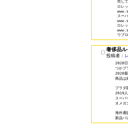
売して
ロレッ
www.s
スーパ
www.
ロレッ
www.
ウブ
奢侈品ル
投稿者：
202
つかブ
202
商品は
プラダ財布
2019人
スーパー
オメガスー
海外通