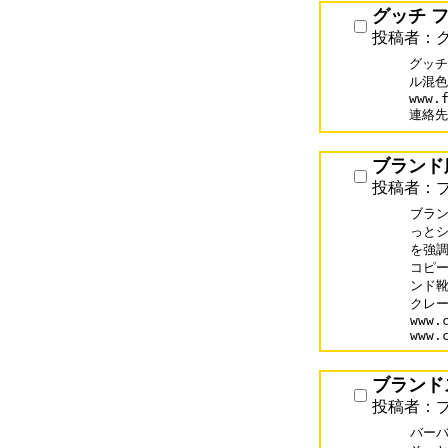
グッチ フ
投稿者：グ
グッチ
ル混色
www.f
連絡先:
ブランド
投稿者：
ブラン
っとシ
を強調
コピー
ンド靴
クレー
www.
www.
ブランド
投稿者：
バーバ