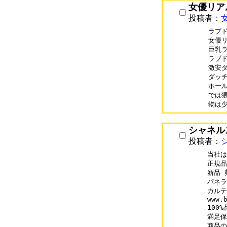
女優リア
投稿者：
ラブドー
女優リア
巨乳ラブ
ラブドー
激安ダッ
ダッ
ホー
では
物は
シャネル
投稿者：
当社は
正規品
新品 
パネライ
カルテ
www.b
100
満足保
商品の