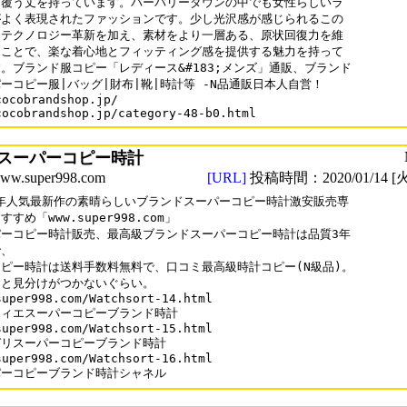
覆う丈を持っています。バーバリーダウンの中でも女性らしいラ

よく表現されたファッションです。少し光沢感が感じられるこの

テクノロジー革新を加え、素材をより一層ある、原状回復力を維

ことで、楽な着心地とフィッティング感を提供する魅力を持って

。ブランド服コピー「レディース&#183;メンズ」通販、ブランド

ーコピー服|バッグ|財布|靴|時計等 -N品通販日本人自営！

cocobrandshop.jp/

cocobrandshop.jp/category-48-b0.html
スーパーコピー時計
.super998.com
[URL]
投稿時間：2020/01/14 [火
0年人気最新作の素晴らしいブランドスーパーコピー時計激安販売専

すめ「www.super998.com」

ーコピー時計販売、最高級ブランドスーパーコピー時計は品質3年

、

ピー時計は送料手数料無料で、口コミ最高級時計コピー(N級品)。

と見分けがつかないぐらい。

super998.com/Watchsort-14.html

ィエスーパーコピーブランド時計

super998.com/Watchsort-15.html 

リスーパーコピーブランド時計

super998.com/Watchsort-16.html

パーコピーブランド時計シャネル