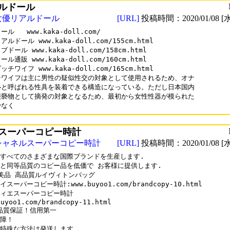
ルドール
女優リアルドール
[URL]
投稿時間：2020/01/08 [水
ル   www.kaka-doll.com/

ルドール www.kaka-doll.com/155cm.html

ドール www.kaka-doll.com/158cm.html

ル通販 www.kaka-doll.com/160cm.html

チワイフ www.kaka-doll.com/165cm.html

チワイフは主に男性の疑似性交の対象として使用されるため、オナ

ルと呼ばれる性具を装着できる構造になっている。ただし日本国内

猥褻物として摘発の対象となるため、最初から女性性器が模られた

少なく
スーパーコピー時計
シャネルスーパーコピー時計
[URL]
投稿時間：2020/01/08 [水
すべてのさまざまな国際ブランドを生産します.

と同等品質のコピー品を低価で お客様に提供します.

美品 高品質ルイヴィトンバッグ

スーパーコピー時計:www.buyoo1.com/brandcopy-10.html

ィエスーパーコピー時計

uyoo1.com/brandcopy-11.html

%品質保証！信用第一

障！

特殊な方法は発送します
