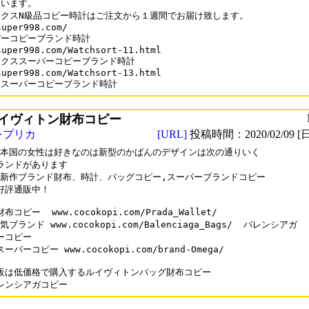
います。

クスN級品コピー時計はご注文から１週間でお届け致します。

uper998.com/

ーコピーブランド時計

super998.com/Watchsort-11.html

クススーパーコピーブランド時計

super998.com/Watchsort-13.html

ロスーパーコピーブランド時計
イヴィトン財布コピー
レプリカ
[URL]
投稿時間：2020/02/09 [日
0日本国の女性は好きなのは新型のかばんのデザインは次の通りいく

ランドがあります

0最新作ブランド財布、時計、バッグコピー,スーパーブランドコピー

好評通販中！

コピー  www.cocokopi.com/Prada_Wallet/

気ブランド www.cocokopi.com/Balenciaga_Bags/  バレンシアガ

コピー  

パーコピー www.cocokopi.com/brand-Omega/  

販は低価格で購入するルイヴィトンバッグ財布コピー
