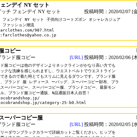
ェンデイ NY セット
ッチ フェンデイ NY セット
投稿時間：2020/02/07 [金
 フェンデイ NY セット 子供向けコートズボン オシャレカジュア

 ファッション潮流

arclothes.com/987.html

farclothes@yahoo.co.jp
服コピー
ブランド服コピー
[URL]
投稿時間：2020/02/06 [木
ド服コピーは他のデザインよりネックラインがかなり高い方でも

ックな洗練を感じられますし、ウエストベルトでウエストライン

できるので着た時とてもスリムに見えるダウンです。ブランド服

、ブランド 服 レディース ーバッグ、スーパーコピー財布、ブラ

スーパーコピー、スーパーコピー服、ブランドコピー、最新モン

ル、ブランド服コピー通販、N品通販日本人自営！

cocobrandshop.jp/

cocobrandshop.jp/category-25-b0.html
スーパーコピー服
ブランド服コピー
[URL]
投稿時間：2020/02/05 [水
リーダウンブラックカラーで詳細カットご覧ください。ヒップを
