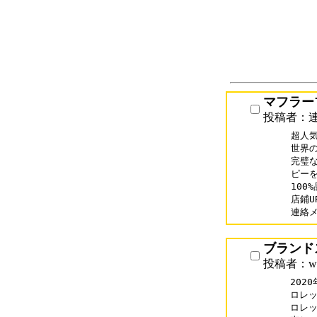
マフラー
投稿者：
超人気
世界の
完璧
ピーを
100
店鋪UR
連絡メー
ブランド
投稿者：www
2020
ロレッ
ロレッ