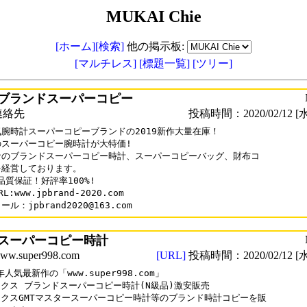
MUKAI Chie
[ホーム]
[検索]
他の掲示板:
[マルチレス]
[標題一覧]
[ツリー]
ブランドスーパーコピー
連絡先
投稿時間：2020/02/12 [水
腕時計スーパーコピーブランドの2019新作大量在庫！

スーパーコピー腕時計が大特価!

なのブランドスーパーコピー時計、スーパーコピーバッグ、財布コ

経営しております。

%品質保証！好評率100%!

L:www.jpbrand-2020.com

ル：jpbrand2020@163.com
スーパーコピー時計
.super998.com
[URL]
投稿時間：2020/02/12 [水
年人気最新作の「www.super998.com」

クス ブランドスーパーコピー時計(N級品)激安販売

クスGMTマスタースーパーコピー時計等のブランド時計コピーを販
