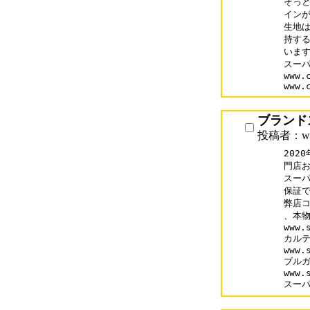
そっと
インが
生地は
持する
います
スーパ
www.
www.
ブランド
投稿者：www
202
門店おす
スーパ
保証で
弊店コ
、本物
www.
カルテ
www.
ブルガ
www.
スー