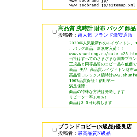
www.secbrand.jp/

高品質 腕時計 財布 バッグ 飾品
投稿者：
超人気 ブランド激安通販
2020年人気最新作のルイヴィトン、
、バッグ新品、新素材入荷！！

www.shunfeng.ru/cate-c23.htm
当社はすべてのさまざまな国際ブランド
正規品と同等品質のコピー品を低価で 
新品 美品 高品質ルイヴィトン財布www.sh
高品質ロレックス腕時計www.shunfeng.
100%品質保証！信用第一

満足保障！

商品の特殊な方法は発送します

リピーター率100％!

商品は3―5日到着します
ブランドコピー(N級品)優良店
投稿者：
最高品質N級品