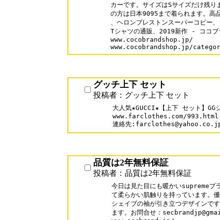
カーです。サイズはSサイズだけ残りま
の方は日本9095まで着られます。高品質
、ヘロンプレストンスーパーコピー、ジ
Tシャツの通販、2019新作 - ココ
www.cocobrandshop.jp/

www.cocobrandshop.jp/catego
グッチ上下 セット
投稿者：グッチ上下 セット
大人気★GUCCI★【上下 セット】GG
www.farclothes.com/993.html

連絡先:farclothes@yahoo.co.j
品質は2年無料保証
投稿者：品質は2年無料保証
今日は見た目にも暖かいsupreme
て柔らかい肌触りを持っています。優
シェイブの袖が引き立つデザインです
ます。お問合せ：secbrandjp@gmail