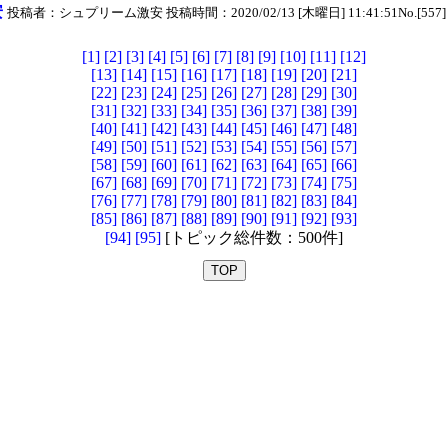
安
投稿者：シュプリーム激安 投稿時間：2020/02/13 [木曜日] 11:41:51No.[557]
[1]
[2]
[3]
[4]
[5]
[6]
[7]
[8]
[9]
[10]
[11]
[12]
[13]
[14]
[15]
[16]
[17]
[18]
[19]
[20]
[21]
[22]
[23]
[24]
[25]
[26]
[27]
[28]
[29]
[30]
[31]
[32]
[33]
[34]
[35]
[36]
[37]
[38]
[39]
[40]
[41]
[42]
[43]
[44]
[45]
[46]
[47]
[48]
[49]
[50]
[51]
[52]
[53]
[54]
[55]
[56]
[57]
[58]
[59]
[60]
[61]
[62]
[63]
[64]
[65]
[66]
[67]
[68]
[69]
[70]
[71]
[72]
[73]
[74]
[75]
[76]
[77]
[78]
[79]
[80]
[81]
[82]
[83]
[84]
[85]
[86]
[87]
[88]
[89]
[90]
[91]
[92]
[93]
[94]
[95]
[トピック総件数：500件]