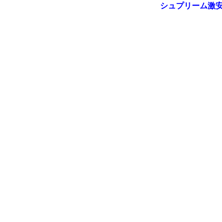
シュプリーム激