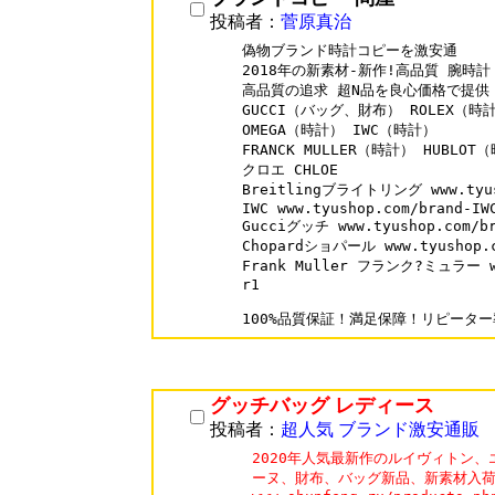
投稿者：
菅原真治
偽物ブランド時計コピーを激安通

2018年の新素材-新作!高品質 腕時計

高品質の追求 超N品を良心価格で提供

GUCCI（バッグ、財布） ROLEX（時計
OMEGA（時計） IWC（時計）

FRANCK MULLER（時計） HUBLOT（
クロエ CHLOE

Breitlingブライトリング www.tyush
IWC www.tyushop.com/brand-IWC
Gucciグッチ www.tyushop.com/br
Chopardショパール www.tyushop.co
Frank Muller フランク?ミュラー www
r1

グッチバッグ レディース
投稿者：
超人気 ブランド激安通販
2020年人気最新作のルイヴィトン、
ーヌ、財布、バッグ新品、新素材入荷