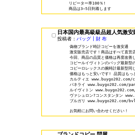
リピーター率100％!

商品は3―5日到着します
日本国内最高級級品超人気激安
投稿者：
バッグ┃財 布
偽物ブランド時計コピーを激安通

激安販売店です！商品はすべて直営店
今回、商品の品質と価格は再度改善し
コピールイヴィトンのバッグ最新型の
コピーロレックスの腕時計最新型同じ
価格はもっと安いです! 品質はもっと
カルティエ www.buygo202.com/ca
パネライ www.buygo202.com/pan
ルイヴィトン www.buygo202.com/l
ヴァシュロン?コンスタンタン www.buyg
ブルガリ www.buygo202.com/bvl
お気軽にお問い合わせください！
ブランドコピー 問屋