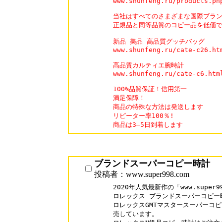
www.shunfeng.ru/products.php
当社はすべてのさまざまな国際ブラン
正規品と同等品質のコピー品を低価で 
新品 美品 高品質グッチバッグ

www.shunfeng.ru/cate-c26.htm
高品質カルティエ腕時計

www.shunfeng.ru/cate-c6.html
100%品質保証！信用第一

満足保障！

商品の特殊な方法は発送します

リピーター率100％!

商品は3―5日到着します
ブランドスーパーコピー時計
投稿者：www.super998.com
2020年人気最新作の「www.super99
ロレックス ブランドスーパーコピー時
ロレックスGMTマスタースーパーコピ
売しています。
