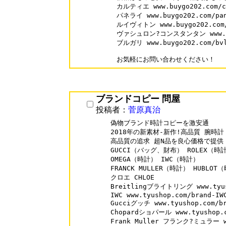
カルティエ www.buygo202.com/ca
パネライ www.buygo202.com/pan
ルイヴィトン www.buygo202.com/l
ヴァシュロン?コンスタンタン www.buyg
ブルガリ www.buygo202.com/bvl
お気軽にお問い合わせください！
ブランドコピー 問屋
投稿者：
菅原真治
偽物ブランド時計コピーを激安通

2018年の新素材-新作!高品質 腕時計

高品質の追求 超N品を良心価格で提供

GUCCI（バッグ、財布） ROLEX（時計
OMEGA（時計） IWC（時計）

FRANCK MULLER（時計） HUBLOT（
クロエ CHLOE

Breitlingブライトリング www.tyush
IWC www.tyushop.com/brand-IWC
Gucciグッチ www.tyushop.com/br
Chopardショパール www.tyushop.co
Frank Muller フランク?ミュラー www