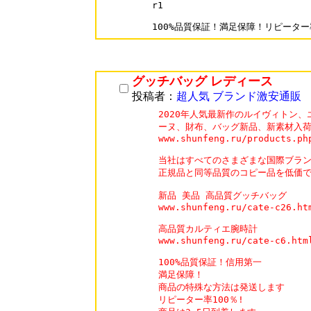
r1

グッチバッグ レディース
投稿者：
超人気 ブランド激安通販
2020年人気最新作のルイヴィトン、
ーヌ、財布、バッグ新品、新素材入荷
www.shunfeng.ru/products.php
当社はすべてのさまざまな国際ブラン
正規品と同等品質のコピー品を低価で 
新品 美品 高品質グッチバッグ

www.shunfeng.ru/cate-c26.htm
高品質カルティエ腕時計

www.shunfeng.ru/cate-c6.html
100%品質保証！信用第一

満足保障！

商品の特殊な方法は発送します

リピーター率100％!
