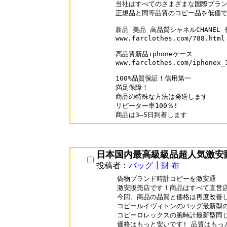
当社はすべてのさまざまな国際ブラン
正規品と同等品質のコピー品を低価で 
新品 美品 高品質シャネルCHANEL 
www.farclothes.com/788.html

高品質新品iphoneケース

www.farclothes.com/iphonex_1
100%品質保証！信用第一

満足保障！

商品の特殊な方法は発送します

リピーター率100％!

商品は3―5日到着します
日本国内最高級級品超人気激安
投稿者：
バッグ┃財 布
偽物ブランド時計コピーを激安通

激安販売店です！商品はすべて直営店
今回、商品の品質と価格は再度改善し
コピールイヴィトンのバッグ最新型の
コピーロレックスの腕時計最新型同じ
価格はもっと安いです! 品質はもっと