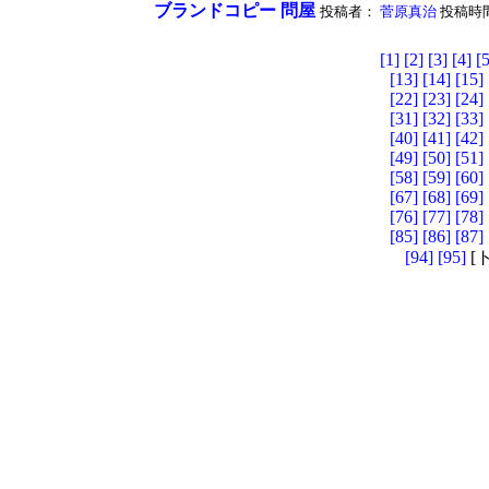
ブランドコピー 問屋
投稿者：
菅原真治
投稿時間：2
[1]
[2]
[3]
[4]
[5
[13]
[14]
[15]
[22]
[23]
[24]
[31]
[32]
[33]
[40]
[41]
[42]
[49]
[50]
[51]
[58]
[59]
[60]
[67]
[68]
[69]
[76]
[77]
[78]
[85]
[86]
[87]
[94]
[95]
[