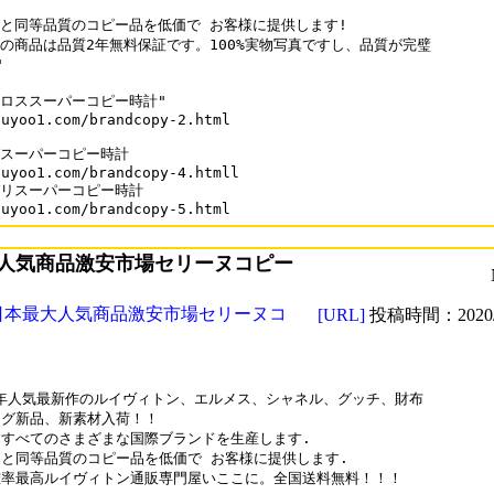
と同等品質のコピー品を低価で お客様に提供します!

の商品は品質2年無料保証です。100%実物写真ですし、品質が完璧



ロススーパーコピー時計"

uyoo1.com/brandcopy-2.html

スーパーコピー時計

uyoo1.com/brandcopy-4.htmll

リスーパーコピー時計

buyoo1.com/brandcopy-5.html
人気商品激安市場セリーヌコピー
日本最大人気商品激安市場セリーヌコ
[URL]
投稿時間：2020/0
0年人気最新作のルイヴィトン、エルメス、シャネル、グッチ、財布

グ新品、新素材入荷！！

すべてのさまざまな国際ブランドを生産します.

と同等品質のコピー品を低価で お客様に提供します.

率最高ルイヴィトン通販専門屋いここに。全国送料無料！！！
