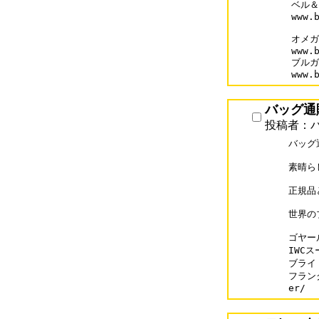
ベル＆
www.b
オメガ
www.b
ブルガ
バッグ通販
投稿者：バッ
バッグ通
素晴ら
正規品
世界の
ゴヤール
IWCス
ブライト
フランク
er/