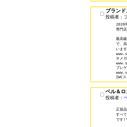
ブランド
投稿者：
202
専門店お
最高級
で、高
います
www.s
オメガ
www.s
ブレゲ
www.s
IWC
ベル＆ロ
投稿者：
正規品
すべて
です!"