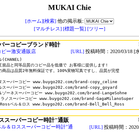
MUKAI Chie
[ホーム]
[検索]
他の掲示板:
[マルチレス]
[標題一覧]
[ツリー]
パーコピーブランド時計
コピー激安通販店
[URL]
投稿時間：2020/03/18 [水
CHANEL)

正規品と同等品質のコピー品を低価で お客様に提供します!

の商品は品質2年無料保証です。100%実物写真ですし、品質が完璧

ーパーコピー www.buygo202.com/brand-copy_celine

ーパーコピー www.buygo202.com/brand-copy_goyard

ゾーネスーパーコピー www.buygo202.com/brand-LangeSohne

ノスーパーコピー www.buygo202.com/brand-GagaMilanoSuper

ススーパーコピー時計"通販
ベル＆ロススーパーコピー時計"通
[URL]
投稿時間：2020/0