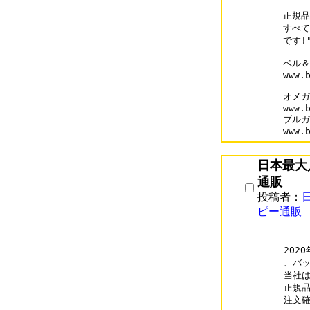
正規品
すべて
です!"
ベル＆
www.b
オメガ
www.b
ブルガ
www.
日本最大
通販
投稿者：
ピー通販
202
、バッ
当社は
正規品
注文確