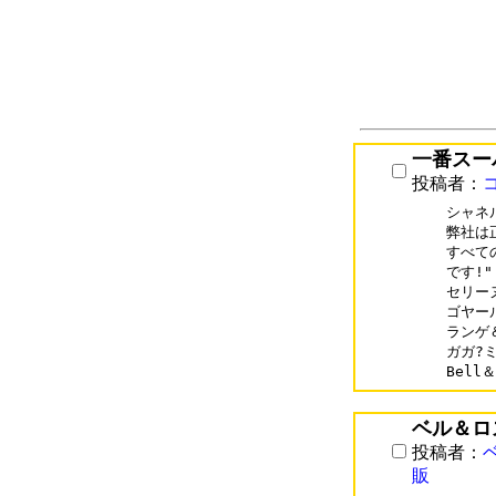
一番スー
投稿者：
シャネル(
弊社は
すべて
です!"

セリーヌス
ゴヤールス
ランゲ＆
ガガ?ミラ
ベル＆ロ
投稿者：
販