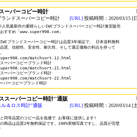
スーパーコピー時計
ブランドスーパーコピー時計
[URL]
投稿時間：2020/03/15 [日
0年人気最新作の素晴らしいIWCブランドスーパーコピー時計激安販売

すすめ「www.super998.com」

IWCブランドスーパーコピー時計は品質3年保証で、 日本送料無料

品質、信頼性、安全性、耐久性、そして適正価格の利点を持って

。

uper998.com/Watchsort-12.html

スーパーコピーブランド時計

uper998.com/Watchsort-21.html

スーパーコピーブランド時計

uper998.com/Watchsort-22.html

スーパーコピーブランド時計
ススーパーコピー時計"通販
ベル＆ロス時計"通販
[URL]
投稿時間：2020/03/14 [土
と同等品質のコピー品を低価で お客様に提供します!

の商品は品質2年無料保証です。100%実物写真ですし、品質が完璧


