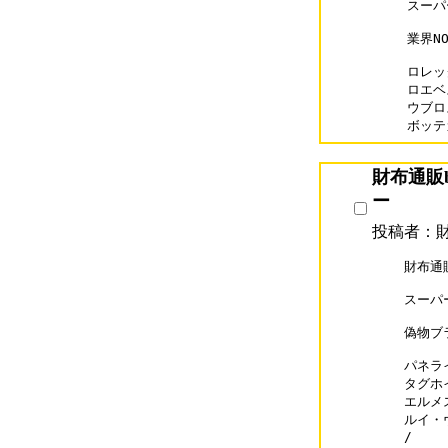
スーパ
業界N
ロレック
ロエベス
ウブロス
ボッテガ
財布通販b
ー
投稿者：財布
財布通販b
スーパ
偽物ブラ
パネライ
タグホイ
エルメス
ルイ・ヴ
/