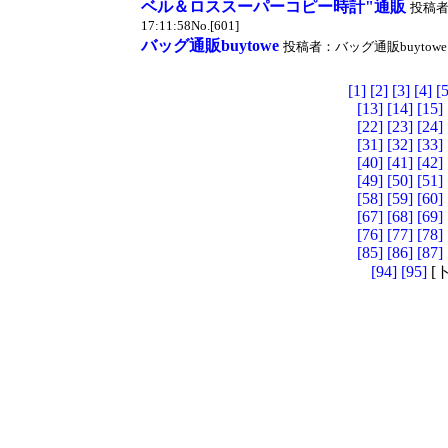
ベル＆ロススーパーコピー時計"通販
投稿
17:11:58No.[601]
バッグ通販buytowe
投稿者：バッグ通販buytowe 投稿時
[1]
[2]
[3]
[4]
[5
[13]
[14]
[15]
[22]
[23]
[24]
[31]
[32]
[33]
[40]
[41]
[42]
[49]
[50]
[51]
[58]
[59]
[60]
[67]
[68]
[69]
[76]
[77]
[78]
[85]
[86]
[87]
[94]
[95]
[