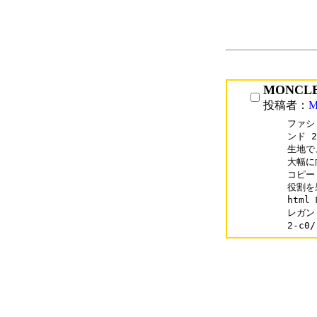
MONCL
投稿者：
ファシ
ンド 
生地で
大幅に
コピー
役割を果
htm
レガント
2-c0