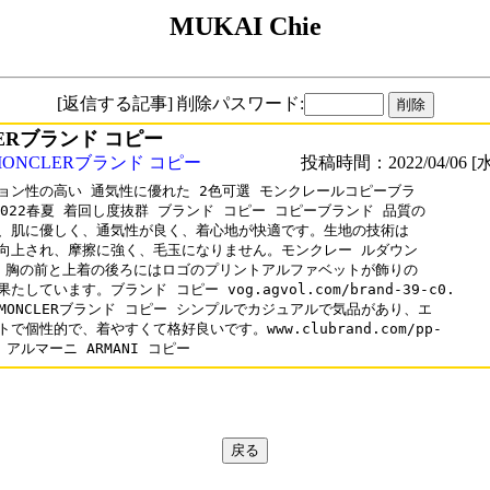
MUKAI Chie
[返信する記事] 削除パスワード:
ERブランド コピー
MONCLERブランド コピー
投稿時間：2022/04/06 [水
ョン性の高い 通気性に優れた 2色可選 モンクレールコピーブラ

2022春夏 着回し度抜群 ブランド コピー コピーブランド 品質の

、肌に優しく、通気性が良く、着心地が快適です。生地の技術は

向上され、摩擦に強く、毛玉になりません。モンクレー ルダウン

 胸の前と上着の後ろにはロゴのプリントアルファベットが飾りの

たしています。ブランド コピー vog.agvol.com/brand-39-c0.

l MONCLERブランド コピー シンプルでカジュアルで気品があり、エ

で個性的で、着やすくて格好良いです。www.clubrand.com/pp-

/ アルマーニ ARMANI コピー