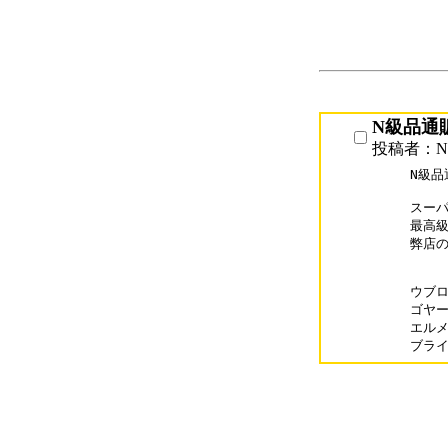
N級品通販s
投稿者：N級
N級品通
スーパ
最高級
弊店の
ウブロコ
ゴヤール
エルメス
ブライト