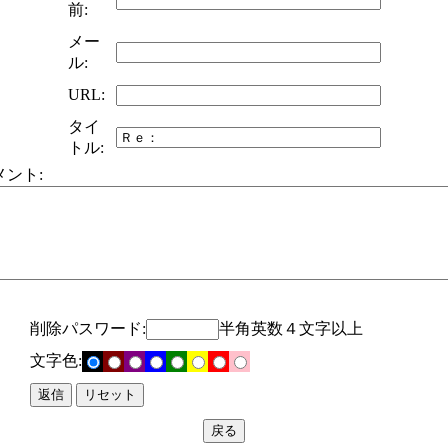
前:
メー
ル:
URL:
タイ
トル:
メント:
削除パスワード:
半角英数４文字以上
文字色: